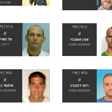
מצליב/ה
בן 51 | 178
בן 52 | 189
#
#
טל מאיי
אורן אשכנזי
ליברו
חוסם/מת אמצע
בן 38 | 1.9
בן 43 | 1.98
#
#
איתמר כה
רועי דננברג
חוסם/מת א
חוסם/מת אמצע