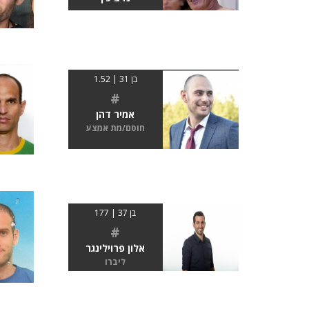
בן 31 | 1.52
#
אמיר דהן
חוסם/מת אמצע
בן 37 | 177
#
אלון פרוילינגר
ליברו