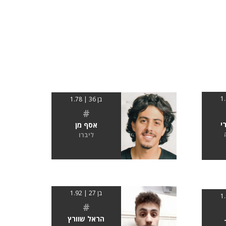
בן 36 | 1.78
#
י
אסף מן
ליברו
בן 27 | 1.92
#
הראל שוורץ