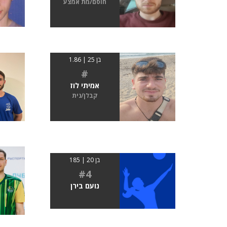
חוסם/מת אמצע
בן 25 | 1.86
#
אמיתי לוז
קבלן/נית
בן 20 | 185
#4
נועם בירן