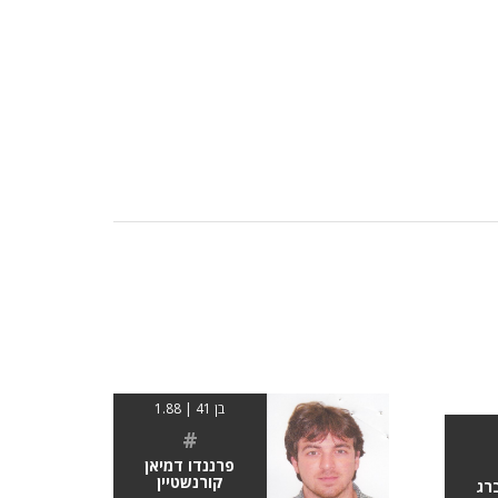
בן 41 | 1.88
#
פרננדו דמיאן
קורנשטיין
רג