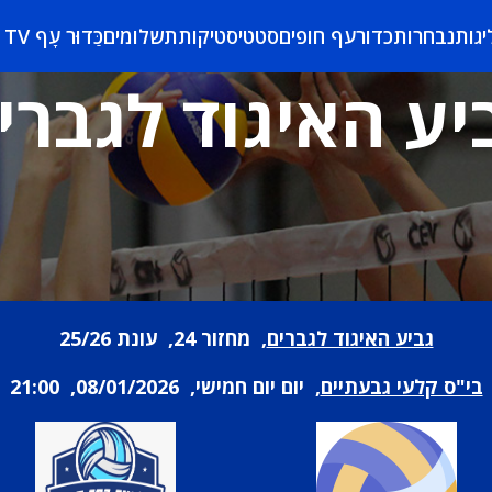
יגות
נבחרות
כדורעף חופים
סטטיסטיקות
תשלומים
כַּדוּר עָף TV
יע האיגוד לגברי
גביע האיגוד לגברים
, מחזור 24, עונת 25/26
בי"ס קלעי גבעתיים
, יום יום חמישי, 08/01/2026, 21:00