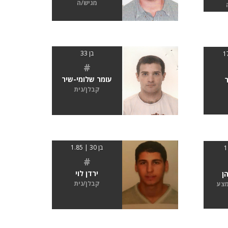
מגיש/ה
בן 33
#
עומר שלומי-שיר
ר
קבלן/נית
בן 30 | 1.85
#
ירדן לוי
ן
קבלן/נית
מצע