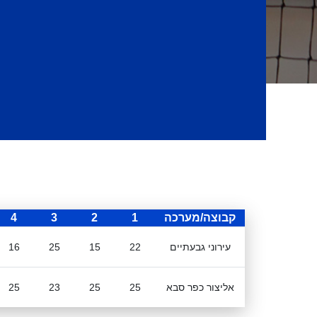
קבוצה/מערכה
1
2
3
4
עירוני גבעתיים
22
15
25
16
אליצור כפר סבא
25
25
23
25