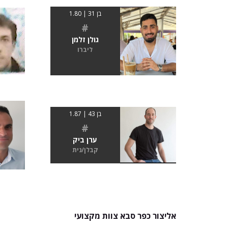
בן 31 | 1.80
#
גולן זלמן
ליברו
בן 43 | 1.87
#
ערן ביק
קבלן/נית
אליצור כפר סבא צוות מקצועי