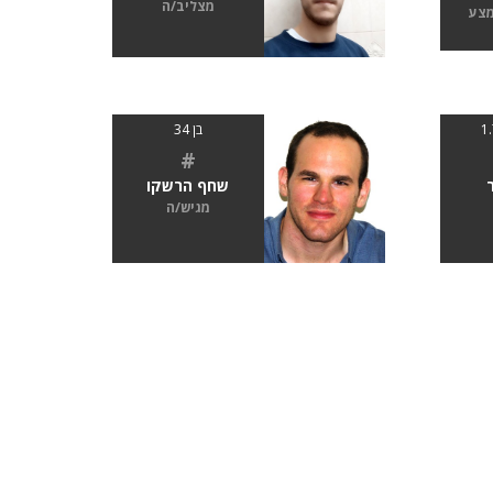
מצליב/ה
מצע
בן 34
#
שחף הרשקו
מגיש/ה