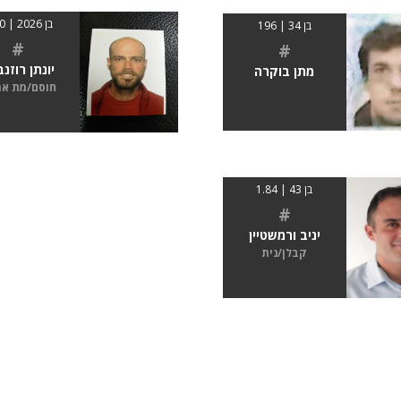
בן 2026 | 2.00
בן 34 | 196
#
#
יונתן רוזנ
מתן בוקרה
חוסם/מת א
בן 43 | 1.84
#
יניב ורמשטיין
קבלן/נית