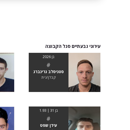
עירוני גבעתיים סגל הקבוצה
בן 2026
#
סטניסלב גרינברג
קבלן/נית
בן 31 | 1.93
#
עידן שפט