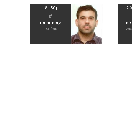
בן 50 | 1.8
#
בלט
עמית יודפת
מצע
מצליב/ה