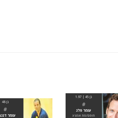
בן 45 | 1.97
בן 48
#
#
עומר פלג
עומר דננב
חוסם/מת אמצע