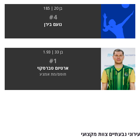
בן 20 | 185
#4
נועם בירן
בן 33 | 1.93
#1
ארטיום טברסקוי
חוסם/מת אמצע
עירוני גבעתיים צוות מקצועי