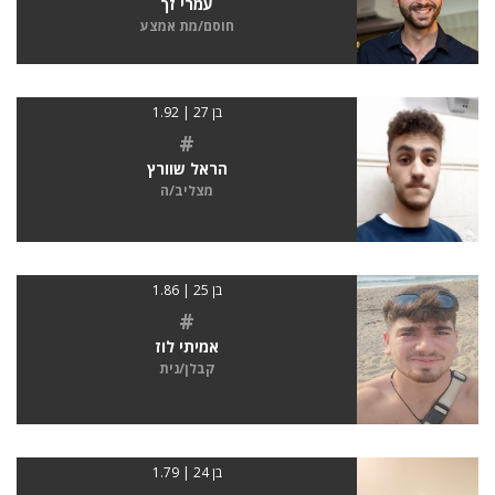
עמרי זך
חוסם/מת אמצע
בן 27 | 1.92
#
הראל שוורץ
מצליב/ה
בן 25 | 1.86
#
אמיתי לוז
קבלן/נית
בן 24 | 1.79