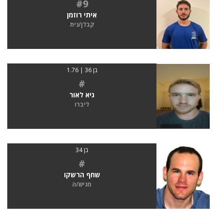
#9
איתי רוזמן
קבלן/נית
בן 36 | 1.76
#
גיא לאור
ליברו
בן 34
#
שחף הרשקו
מגיש/ה