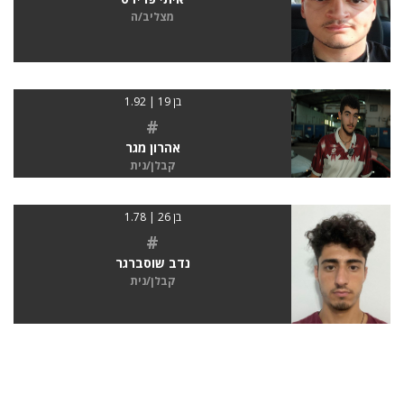
מצליב/ה
בן 19 | 1.92
#
אהרון מגר
קבלן/נית
בן 26 | 1.78
#
נדב שוסברגר
קבלן/נית