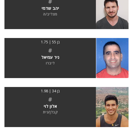
#
יהב שדמי
מצליב/ה
בן 55 | 1.75
#
ניר עמיאל
ליברו
בן 34 | 1.98
#
אלון לוי
קבלן/נית