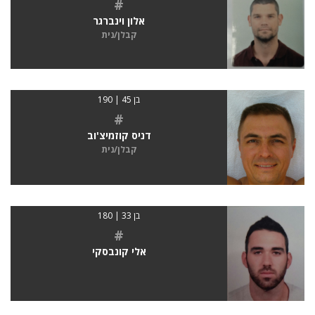
#
אלון וינברגר
קבלן/נית
בן 45 | 190
#
דניס קוזמיצ'וב
קבלן/נית
בן 33 | 180
#
אלי קונבסקי