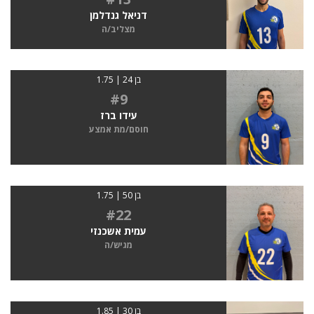
דניאל גנדלמן
מצליב/ה
בן 24 | 1.75
#9
עידו ברז
חוסם/מת אמצע
בן 50 | 1.75
#22
עמית אשכנזי
מגיש/ה
בן 30 | 1.85