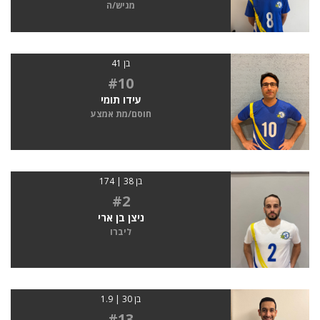
מגיש/ה
בן 41
#10
עידו תומי
חוסם/מת אמצע
בן 38 | 174
#2
ניצן בן ארי
ליברו
בן 30 | 1.9
#13