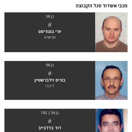
מכבי אשדוד סגל הקבוצה
בן 58
#
יורי בוגודיסט
מגיש/ה
בן 66
#
בוריס זילברשטיין
ליברו
בן 56 | 182
#
דוד בדלבייב