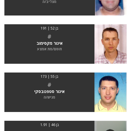
מצליב/ה
בן 52 | 191
#
איגור מקסימוב
חוסם/מת אמצע
בן 55 | 173
#
איגור סטפנובסקי
מגיש/ה
בן 46 | 1.91