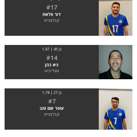
#17
דור פלאח
קבלן/נית
בן 45 | 1.87
#14
גיא כהן
מצליב/ה
בן 27 | 1.78
#7
עופר שם טוב
קבלן/נית