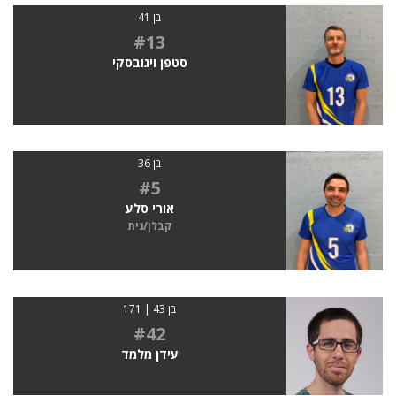
בן 41
#13
סטפן ויגובסקי
בן 36
#5
אורי סלע
קבלן/נית
בן 43 | 171
#42
עידן מלמד