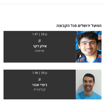
הפועל ירושלים סגל הקבוצה
בן 28 | 1.67
#
אילון לקר
מגיש/ה
בן 39 | 1.98
#
ג'פרי אבני
קבלן/נית