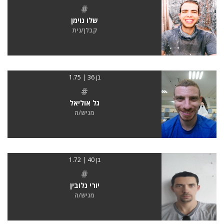
#
שלו נוימן
קבלן/נית
בן 36 | 1.75
#
גל אוליאל
מגיש/ה
בן 40 | 1.72
#
יורי נלובין
מגיש/ה