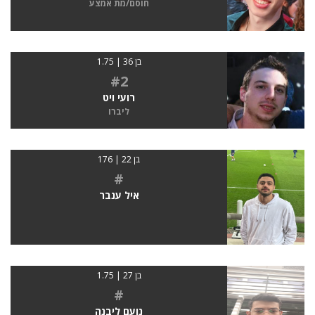
חוסם/מת אמצע
בן 36 | 1.75
#2
רועי ויט
ליברו
בן 22 | 176
#
איל ענבר
בן 27 | 1.75
#
נועם ליבנה