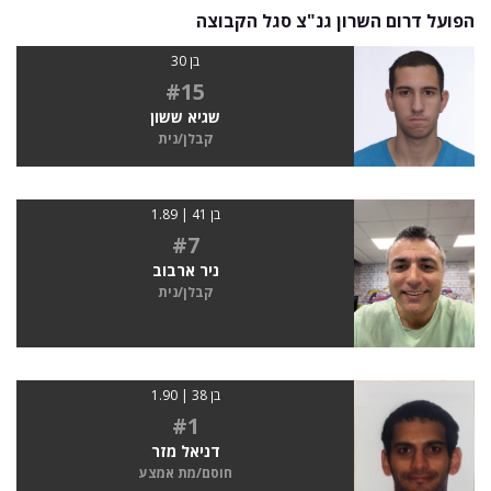
הפועל דרום השרון גנ"צ סגל הקבוצה
בן 30
#15
שגיא ששון
קבלן/נית
בן 41 | 1.89
#7
ניר ארבוב
קבלן/נית
בן 38 | 1.90
#1
דניאל מזר
חוסם/מת אמצע