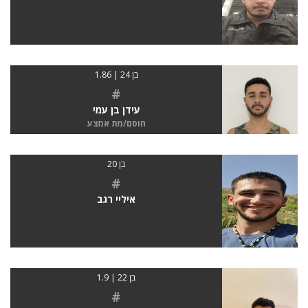
בן 24 | 1.86
#
עידן בן עמי
חוסם/מת אמצע
בן 20
#
איליי רגב
בן 22 | 1.9
#