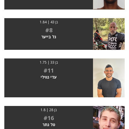
בן 43 | 1.84
#8
גל בייער
בן 33 | 1.75
#11
עדי גווילי
בן 28 | 1.8
#16
טל גתר