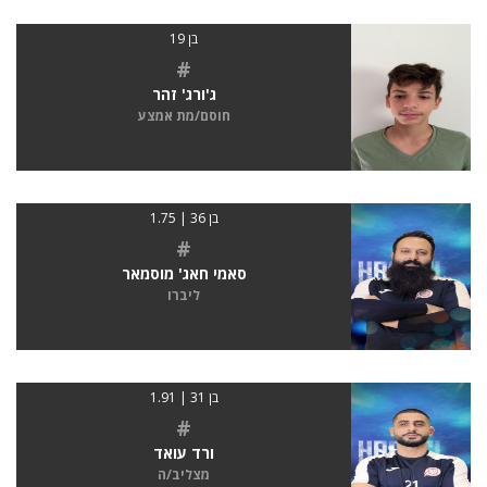
בן 19
#
ג'ורג' זהר
חוסם/מת אמצע
בן 36 | 1.75
#
סאמי חאג' מוסמאר
ליברו
בן 31 | 1.91
#
ורד עואד
מצליב/ה