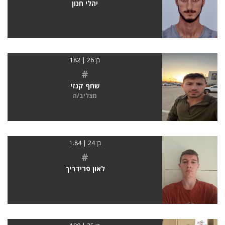
יהלי חנון
בן 26 | 182
#
שחף קנזי
מצליב/ה
בן 24 | 1.84
#
לאון פרידריך