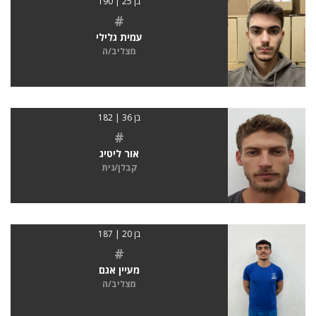
בן 25 | 190
#
עמית גלילי
מצליב/ה
בן 36 | 182
#
אור ליטיג
קבלן/נית
בן 20 | 187
#
מעיין אגם
מצליב/ה