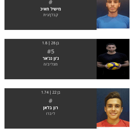
#
מישיל חאיכ
קבלן/נית
בן 28 | 1.8
#5
ג'ון נג'אר
מצליב/ה
בן 22 | 1.74
#
רון בלאן
ליברו