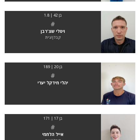
בן 42 | 1.8
#
ויטלי שצ'רבן
קבלן/נית
בן 20 | 189
#
יהלי חידקל יערי
בן 17 | 171
#
אייל הלחמי