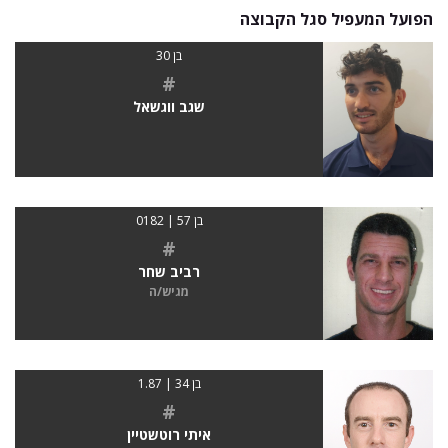
הפועל המעפיל סגל הקבוצה
בן 30
#
שגב ווגשאל
בן 57 | 0182
#
רביב שחר
מגיש/ה
בן 34 | 1.87
#
איתי רוטשטיין