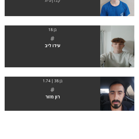
קבלן/נית
בן 18
#
עידו ליב
בן 38 | 1.74
#
רון מזור