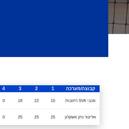
קבוצה/מערכה
1
2
3
4
מכבי SVA רחובות
15
22
18
0
אליצור נתן אשקלון
25
25
25
0