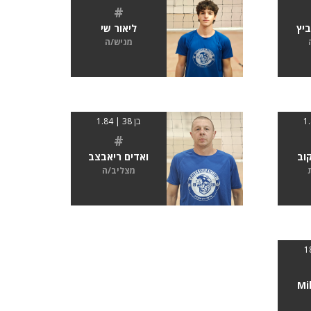
#
ביץ
ליאור שי
מגיש/ה
בן 38 | 1.84
#
וב
ואדים ריאבצב
מצליב/ה
Mi