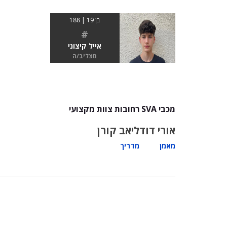
בן 19 | 188
#
אייל קיצוני
מצליב/ה
מכבי SVA רחובות צוות מקצועי
אורי דוד
ליאב קורן
מאמן
מדריך