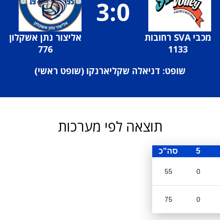
3:0
מכבי SVA רחובות
אליצור נתן אשקלון
776
1133
שופט: דניאלה שקליארנקו (
שופט ראשי
)
תוצאה לפי מערכות
5
סה"כ
55
0
75
0