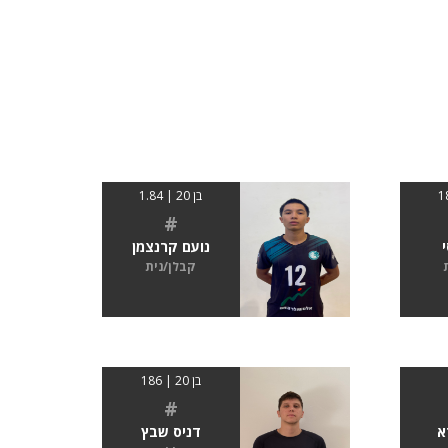
בן 20 | 1.84
#
נועם קרנצמן
קבלן/נית
בן 20 | 186
#
א
דניס שבץ