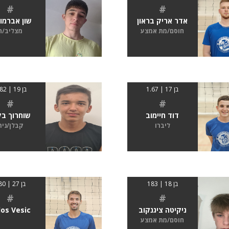
#
#
אדר אריק בראון
שון אברמו
חוסם/מת אמצע
מצליב/ה
בן 17 | 1.67
בן 19 | 1.82
#
#
דוד חיימוב
שוחרוך בק
ליברו
קבלן/נית
בן 18 | 183
בן 27 | 180
#
#
ניקיטה ציגנקוב
los Vesic
חוסם/מת אמצע