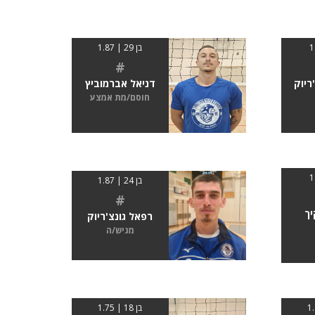
בן 29 | 1.87
#
ריוק
דניאל אברמוביץ
חוסם/מת אמצע
בן 24 | 1.87
#
יך
רפאל גונצ'ריוק
מגיש/ה
בן 18 | 1.75