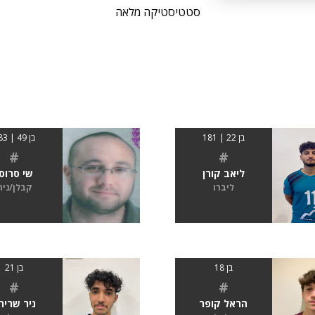
סטטיסטיקה מלאה
בן 22 | 181
בן 49 | 183
#
#
ליאב קורן
שי סרוסי
ליברו
קבלן/נית
בן 18
בן 21
#
#
הראל קופר
ניר שריר