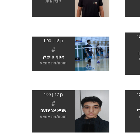
קבלן/נית
בן 18 | 1.90
#
אסף פייציץ
חוסם/מת אמצע
בן 17 | 190
#
י
שגיא אבינועם
חוסם/מת אמצע