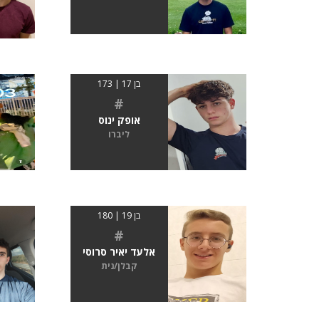
בן 17 | 173
#
אופק ינוס
ליברו
בן 19 | 180
#
אלעד יאיר סרוסי
קבלן/נית