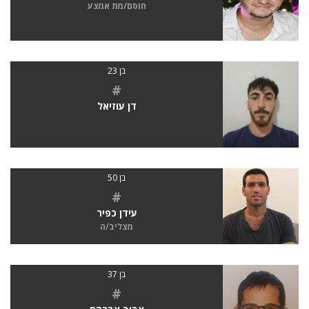
חוסם/מת אמצע
בן 23
#
דן עוזיאל
בן 50
#
עידן כפיר
מצליב/ה
בן 37
#