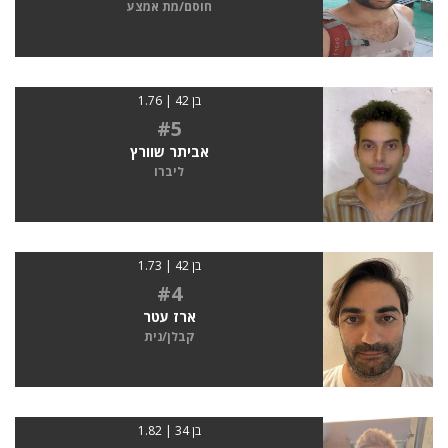
חוסם/מת אמצע
בן 42 | 1.76
#5
אביתר שוורץ
ליברו
בן 42 | 1.73
#4
ארז עטר
קבלן/נית
בן 34 | 1.82