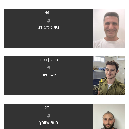
בן 46
#
גיא גינזבורג
בן 20 | 1.90
#
יואב שר
בן 27
#
רועי שוורץ