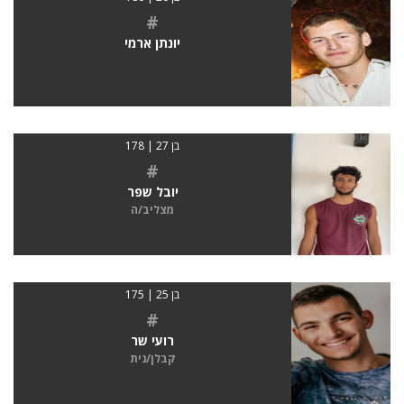
#
יונתן ארמי
בן 27 | 178
#
יובל שפר
מצליב/ה
בן 25 | 175
#
רועי שר
קבלן/נית