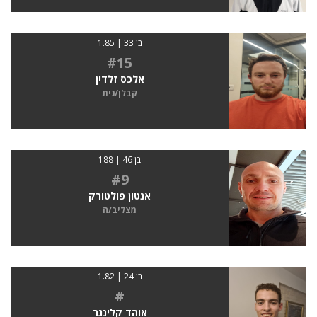
בן 33 | 1.85
#15
אלכס זלדין
קבלן/נית
בן 46 | 188
#9
אנטון פולטורק
מצליב/ה
בן 24 | 1.82
#
אוהד קלינגר