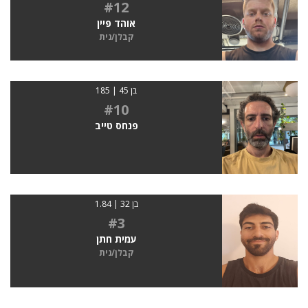
#12
אוהד פיין
קבלן/נית
בן 45 | 185
#10
פנחס טייב
בן 32 | 1.84
#3
עמית חתן
קבלן/נית