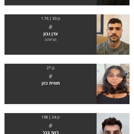
בן 30 | 1.76
#
עדן נבון
מגיש/ה
בן 27
#
חופית כהן
בן 24 | 198
#
רועי בכר