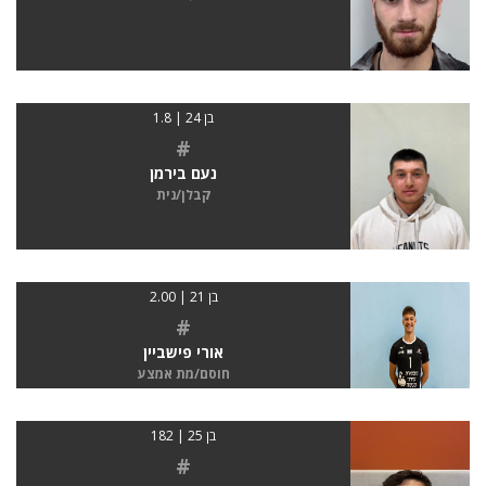
בן 24 | 1.8
#
נעם בירמן
קבלן/נית
בן 21 | 2.00
#
אורי פישביין
חוסם/מת אמצע
בן 25 | 182
#