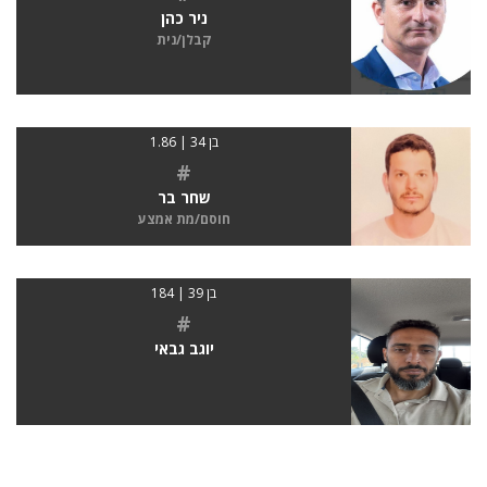
ניר כהן
קבלן/נית
בן 34 | 1.86
#
שחר בר
חוסם/מת אמצע
בן 39 | 184
#
יוגב גבאי