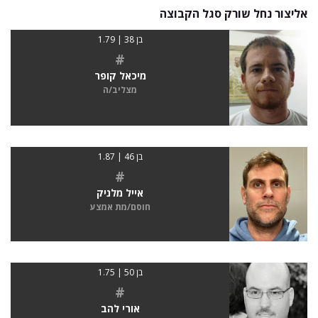
אליצור נחל שורק סגל הקבוצה
בן 38 | 1.79
#
מיכאל קופר
מצליב/ה
בן 46 | 1.87
#
אייל מלניק
חוסם/מת אמצע
בן 50 | 1.75
#
אורי להב