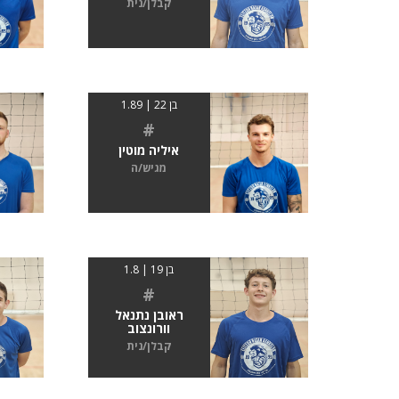
קבלן/נית
בן 22 | 1.89
#
איליה מוטין
מגיש/ה
בן 19 | 1.8
#
ראובן נתנאל
וורונצוב
קבלן/נית