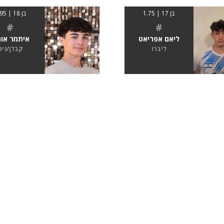
בן 17 | 1.75
בן 18 | 1.95
#
#
ליאם אפריאט
איתמר אוחי
ליברו
קבלן/נית