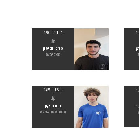
בן 21 | 190
#
ק
פלג יוסיפון
מצליב/ה
בן 16 | 185
#
רותם קון
ר
חוסם/מת אמצע