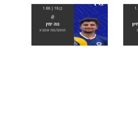
בן 18 | 1.88
#
ון
נוה ימין
חוסם/מת אמצע