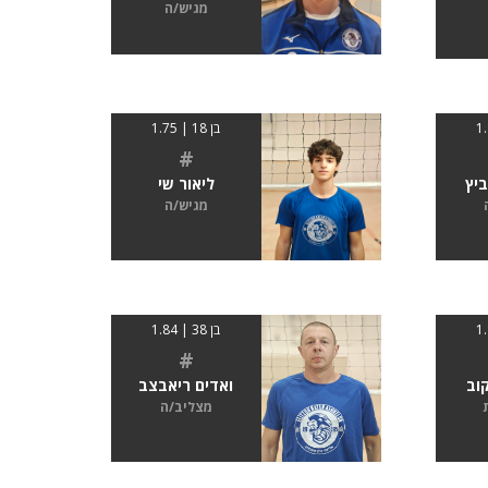
מגיש/ה
בן 18 | 1.75
#
ביץ
ליאור שי
מגיש/ה
בן 38 | 1.84
#
וב
ואדים ריאבצב
מצליב/ה