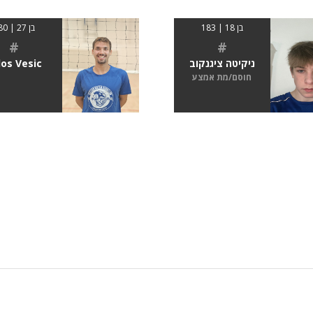
בן 18 | 183
בן 27 | 180
#
#
ניקיטה ציגנקוב
los Vesic
חוסם/מת אמצע