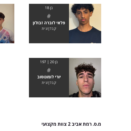
בן 18
#
פלאי לוברה זבולון
קבלן/נית
בן 20 | 197
#
יורי לומונוסוב
קבלן/נית
מ.ס. רמת אביב 2 צוות מקצועי