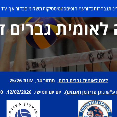
יגות
נבחרות
כדורעף חופים
סטטיסטיקות
תשלומים
כַּדוּר עָף TV
 לאומית גברים ד
ליגה לאומית גברים דרום
, מחזור 14, עונת 25/26
 ע"ש נתן פרידמן (אגמים)
, יום יום חמישי, 12/02/2026, 20:30