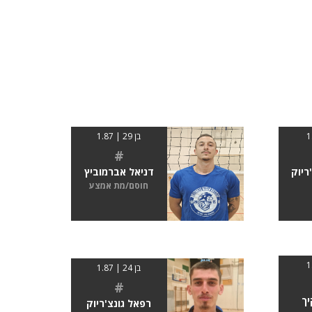
בן 29 | 1.87
#
ריוק
דניאל אברמוביץ
חוסם/מת אמצע
בן 24 | 1.87
#
יך
רפאל גונצ'ריוק