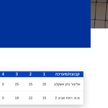
קבוצה/מערכה
1
2
3
4
אליצור נתן אשקלון
25
25
25
0
מ.ס. רמת אביב 2
15
22
18
0