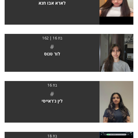
לארא אבו חנא
בת 16 | 162
#
לור טנוס
בת 16
#
לין ג'ראייסי
בת 18