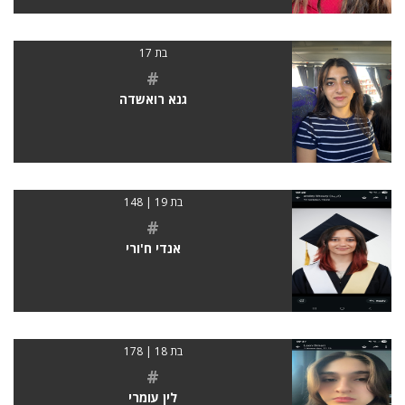
בת 17
#
גנא רואשדה
בת 19 | 148
#
אנדי ח'ורי
בת 18 | 178
#
לין עומרי