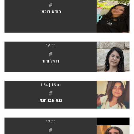
#
הודא דוכאן
בת 16
#
רוזיל ורור
בת 16 | 1.64
#
גנא אבו חנא
בת 17
#