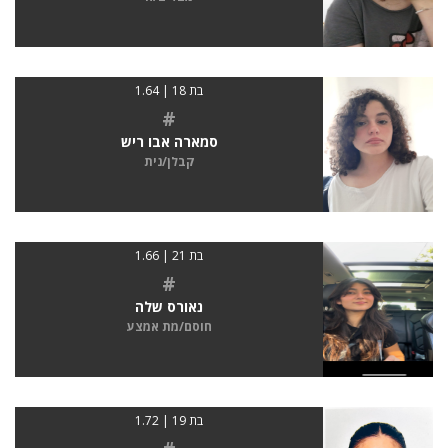
בת 18 | 1.64
#
סמארה אבו ריש
קבלן/נית
בת 21 | 1.66
#
נאורס שלה
חוסם/מת אמצע
בת 19 | 1.72