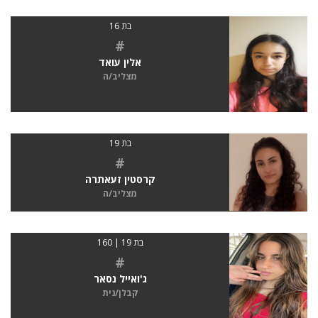
בת 16
#
אלין עואד
מצליב/ה
בת 19
#
קרסטין זעאתרה
מצליב/ה
בת 19 | 160
#
ג'ואייל נסאר
קבלן/נית