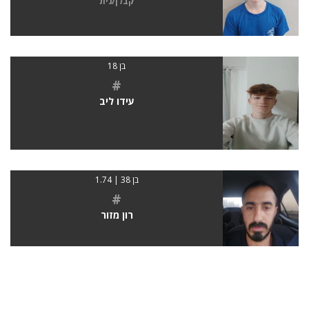
קבלן/נית
בן 18
#
עידו ליב
בן 38 | 1.74
#
רון מזור