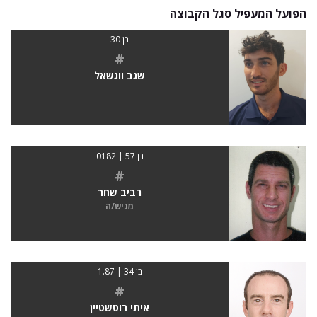
הפועל המעפיל סגל הקבוצה
בן 30
#
שגב ווגשאל
בן 57 | 0182
#
רביב שחר
מגיש/ה
בן 34 | 1.87
#
איתי רוטשטיין