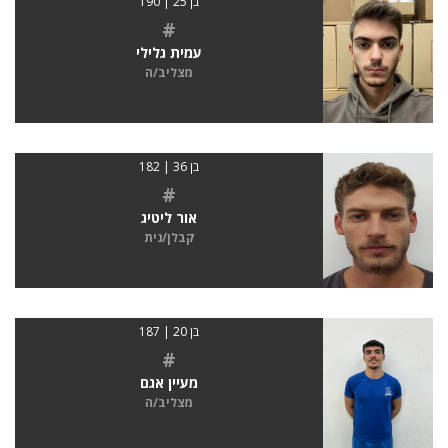
בן 25 | 190
#
עמית גלילי
מצליב/ה
בן 36 | 182
#
אור ליטיג
קבלן/נית
בן 20 | 187
#
מעיין אגם
מצליב/ה