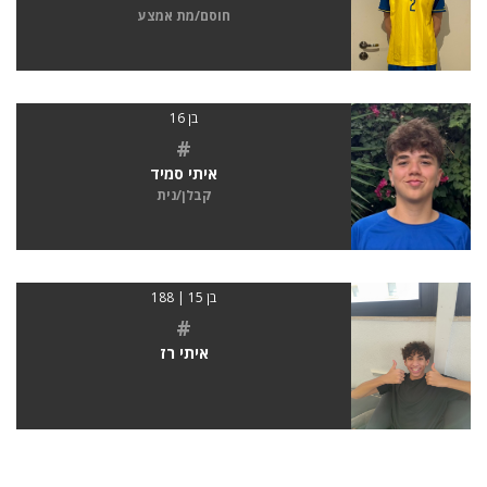
חוסם/מת אמצע
בן 16
#
איתי סמיד
קבלן/נית
בן 15 | 188
#
איתי רז