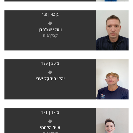
בן 42 | 1.8
#
ויטלי שצ'רבן
קבלן/נית
בן 20 | 189
#
יהלי חידקל יערי
בן 17 | 171
#
אייל הלחמי