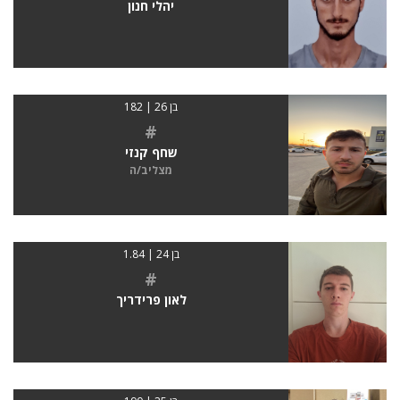
יהלי חנון
בן 26 | 182
#
שחף קנזי
מצליב/ה
בן 24 | 1.84
#
לאון פרידריך