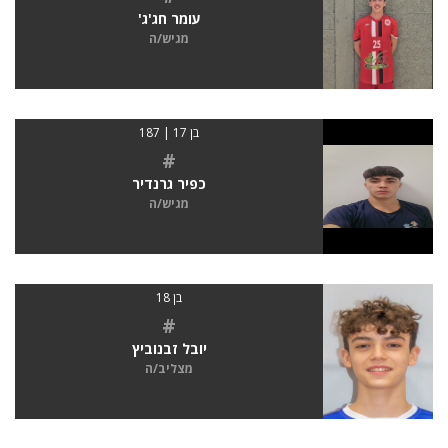
עומר חג'ג'
מגיש/ה
בן 17 | 187
#
כפיר גרנדיר
מגיש/ה
בן 18
#
יובל זבנוביץ
מצליב/ה