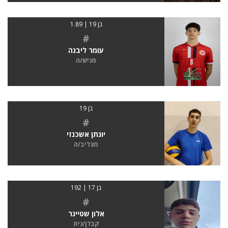
בן 19 | 1.89
#
עומר ליבנה
מגיש/ה
בן 19
#
יונתן אשכנזי
מצליב/ה
בן 17 | 192
#
אלון שטיינר
קבלן/נית