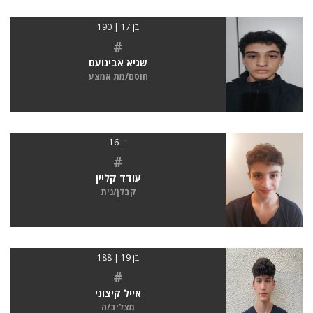
בן 17 | 190
#
שגיא אבינועם
חוסם/מת אמצע
בן 16
#
עודד קליין
קבלן/נית
בן 19 | 188
#
אייל קיצוני
מצליב/ה