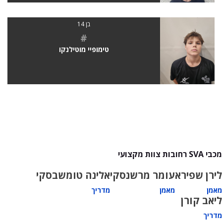
בן 14
#
טימופיי מוטילנקו
מכבי SVA רחובות צוות מקצועי
לירן שפירא
עומר מרשנסקי
אלינה טומשבסקי
מאמן
מאמן
מדריך
ליאב קורן
מדריך