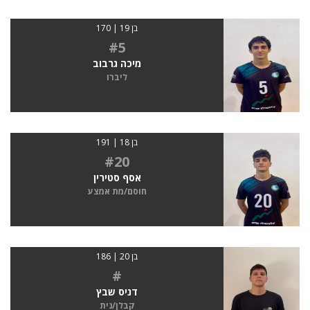
בן 19 | 170
#5
מיכה גרבוב
ליברו
בן 18 | 191
#20
אסף סטירין
חוסם/מת אמצע
בן 20 | 186
#
דניס שבץ
קבלן/נית