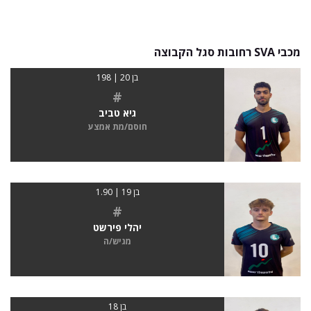
מכבי SVA רחובות סגל הקבוצה
בן 20 | 198
#
גיא טביב
חוסם/מת אמצע
בן 19 | 1.90
#
יהלי פירשט
מגיש/ה
בן 18