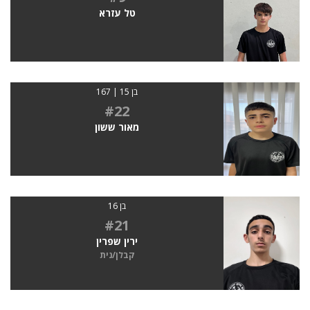
טל עזרא
בן 15 | 167
#22
מאור ששון
בן 16
#21
ירין שפרין
קבלן/נית