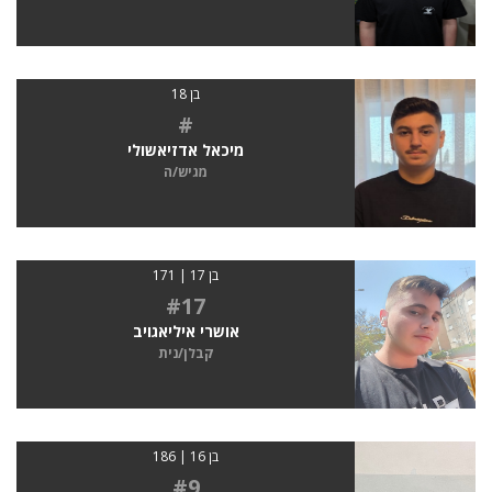
בן 18
#
מיכאל אדזיאשולי
מגיש/ה
בן 17 | 171
#17
אושרי איליאגויב
קבלן/נית
בן 16 | 186
#9