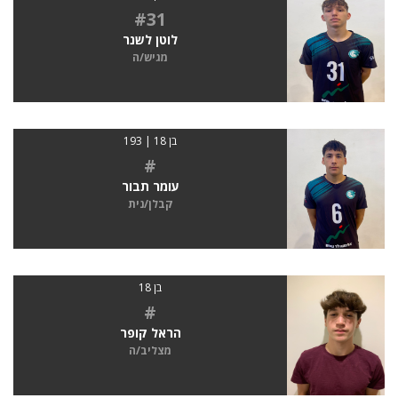
#31
לוטן לשנר
מגיש/ה
בן 18 | 193
#
עומר תבור
קבלן/נית
בן 18
#
הראל קופר
מצליב/ה