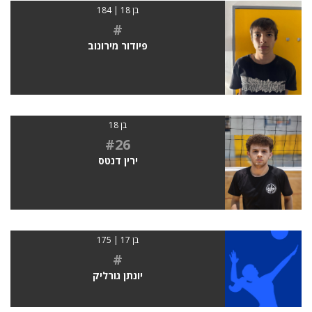
בן 18 | 184
#
פיודור מירונוב
בן 18
#26
ירין דנטס
בן 17 | 175
#
‪יונתן גורליק