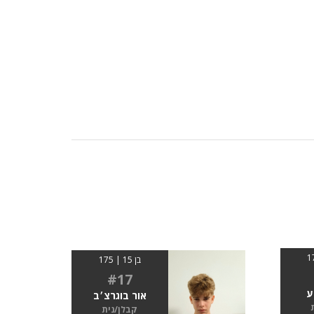
בן 15 | 175
#17
ע
אור בוגרצ׳ב
קבלן/נית