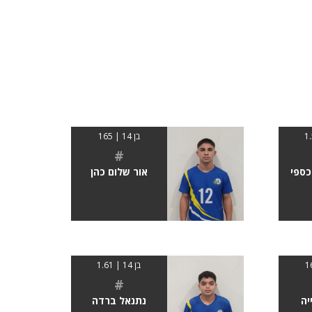
בן 14 | 165
#
כספי
אור שלום כהן
בן 14 | 1.61
#
יה
נתנאל ברדה