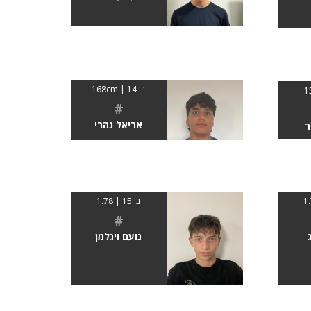
בן 14 | 168cm
#
אריאל נהרי
ר
בן 15 | 1.78
#
נועם ויגלמן