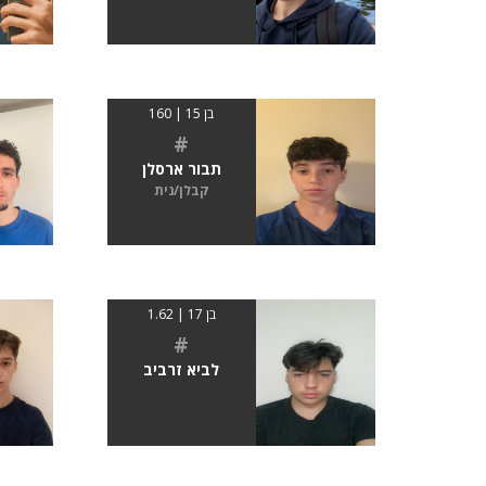
בן 15 | 160
#
תבור ארסלן
קבלן/נית
בן 17 | 1.62
#
לביא זרביב