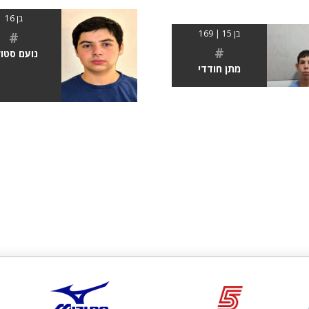
בן 16
בן 15 | 169
#
#
נועם סטו
מתן חודדי