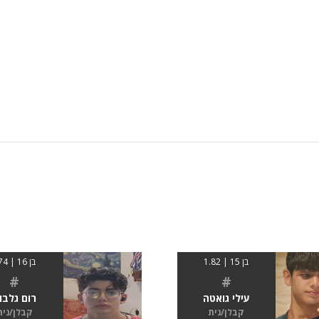
בן 15 | 1.82
בן 16 | 174
#
#
עילי גואטה
רום גלבו
קבלן/נית
קבלן/נית