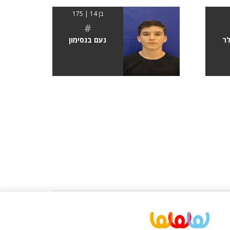
בן 14 | 175
#
לר
נעם בנסימון