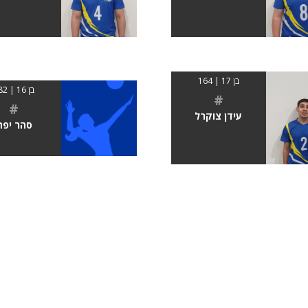
בן 17 | 164
בן 16 | 182
#
#
עידן צוקרל
סהר יפת