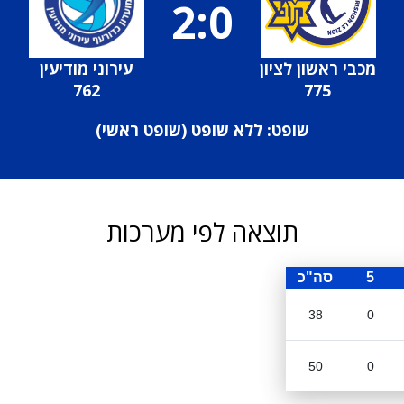
2:0
מכבי ראשון לציון
עירוני מודיעין
762
775
שופט: ללא שופט (
שופט ראשי
)
תוצאה לפי מערכות
5
סה"כ
38
0
50
0