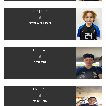
בן 15 | 167
#
רועי לביא זלצר
בן 14 | 1.50
#
עדי אדר
בן 15 | 1.66
#
אורי שובל