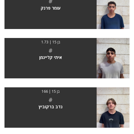
#
עומר פרנק
בן 15 | 1.73
#
איתי קליינמן
בן 15 | 166
#
נדב ברקוביץ