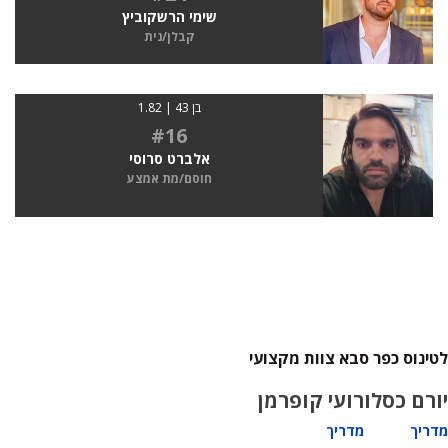
שימי הרשקוביץ
קבלן/נית
בן 43 | 1.82
#16
אלברט סרוסי
חוסם/מת אמצע
לטינוס כפר סבא צוות מקצועי
יורם כסלו
רועי קופרמן
מדריך
מדריך