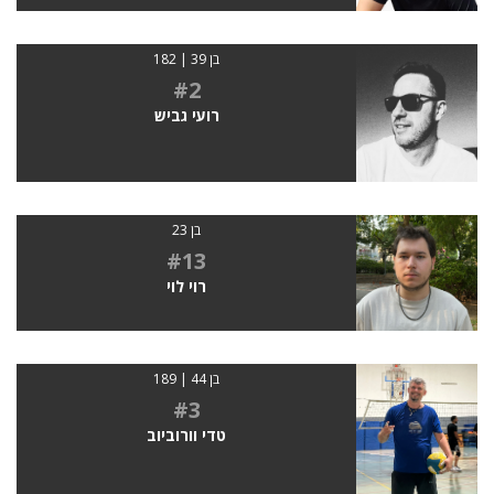
בן 39 | 182
#2
רועי גביש
בן 23
#13
רוי לוי
בן 44 | 189
#3
טדי וורוביוב