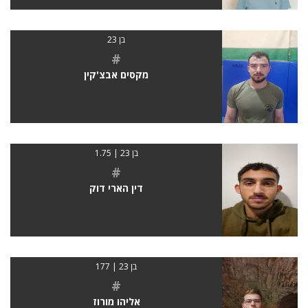
בן 23
#
מקסים אבצ'קין
בן 23 | 1.75
#
דין הארי דוק
בן 23 | 177
#
אליהו מורוז