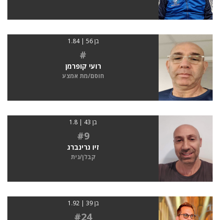
בן 56 | 1.84
#
רועי קופרמן
חוסם/מת אמצע
בן 43 | 1.8
#9
זיו גרינברג
קבלן/נית
בן 39 | 1.92
#24