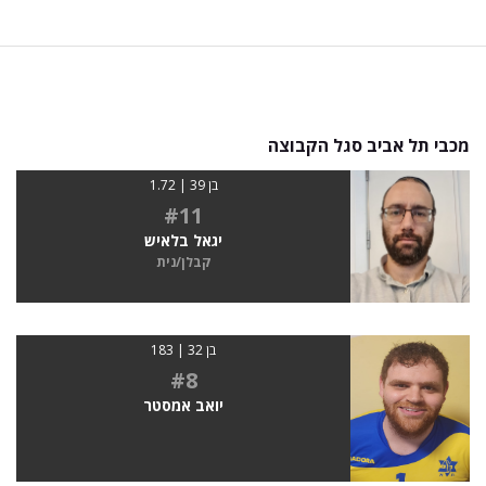
מכבי תל אביב סגל הקבוצה
בן 39 | 1.72
#11
יגאל בלאיש
קבלן/נית
בן 32 | 183
#8
יואב אמסטר