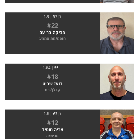
בן 57 | 1.9
#22
צביקה בר עם
חוסם/מת אמצע
בן 55 | 1.84
#18
בועז שביט
קבלן/נית
בן 63 | 1.8
#12
אריה חוסיד
מגיש/ה