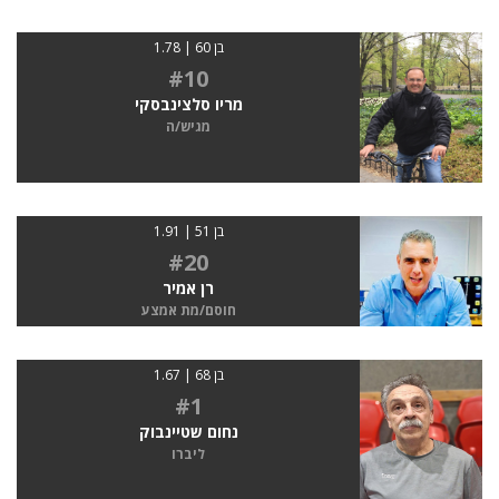
בן 60 | 1.78
#10
מריו סלצינבסקי
מגיש/ה
בן 51 | 1.91
#20
רן אמיר
חוסם/מת אמצע
בן 68 | 1.67
#1
נחום שטיינבוק
ליברו