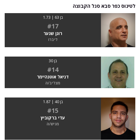
לטינוס כפר סבא סגל הקבוצה
בן 63 | 1.73
#17
רונן שנער
ליברו
בן 30
#14
דניאל אוטנהיימר
מצליב/ה
בן 40 | 1.87
#15
עדי ברקוביץ
מגיש/ה