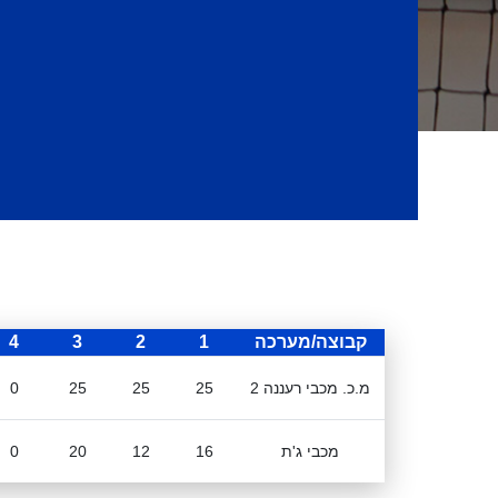
קבוצה/מערכה
1
2
3
4
מ.כ. מכבי רעננה 2
25
25
25
0
מכבי ג'ת
16
12
20
0