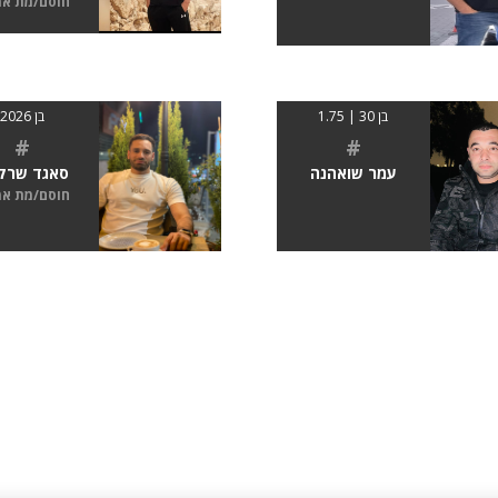
חוסם/מת א
בן 30 | 1.75
בן 2026
#
#
עמר שואהנה
סאגד שרקי
חוסם/מת א