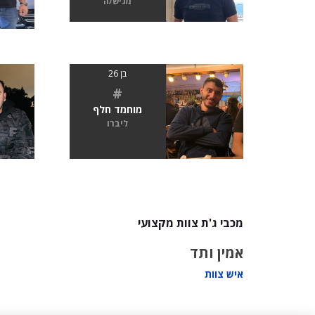
מגיש/ה
בן 26
#
מוחמד חלף
ליברו
מכבי ג'ת צוות מקצועי
אמין ותד
איש צוות