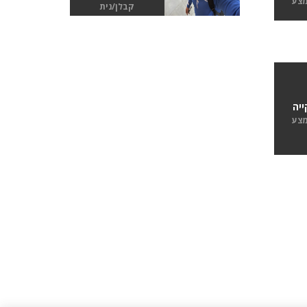
מצע
קבלן/נית
יה
מצע