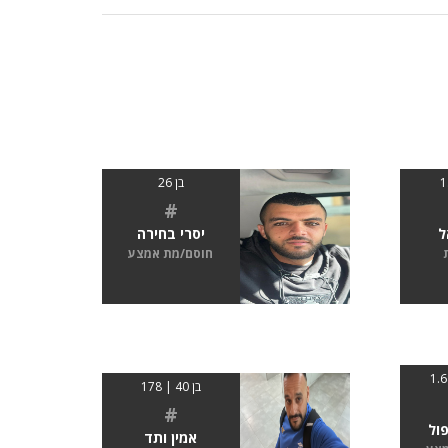
בן 26
#
ל
יסרי בחירה
חוסם/מת אמצע
בן 40 | 178
#
פול
אמין ותד