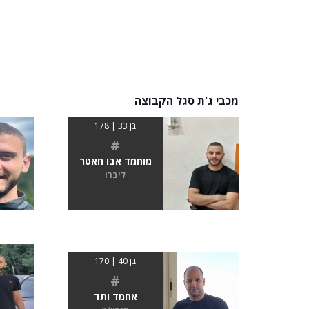
מכבי ג'ת סגל הקבוצה
בן 33 | 178
#
מוחמד אבו חאטר
ליברו
בן 40 | 170
#
אחמד ותד