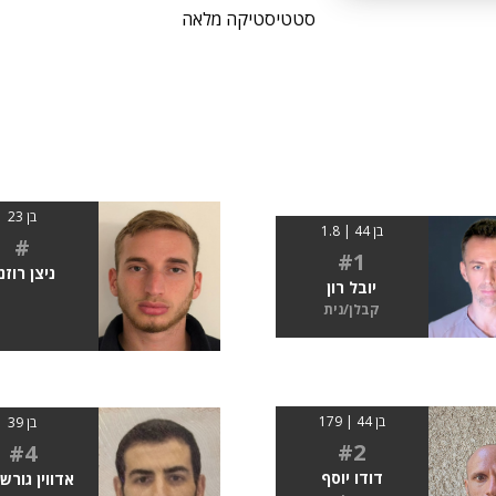
סטטיסטיקה מלאה
בן 23
בן 44 | 1.8
#
#1
ניצן רוזנ
יובל רון
קבלן/נית
בן 44 | 179
בן 39
#2
#4
דודו יוסף
אדווין גורש