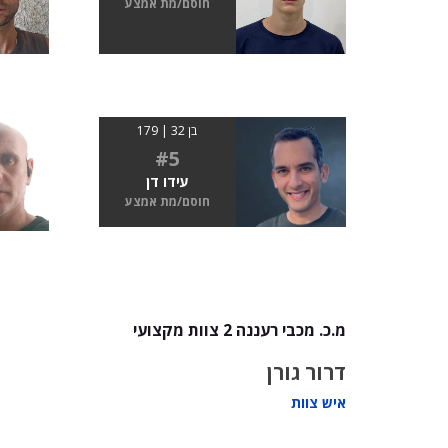
חוסם/מת אמצע
בן 32 | 179
#5
עידו דן
חוסם/מת אמצע
מ.כ. מכבי רעננה 2 צוות מקצועי
דרור גורן
איש צוות