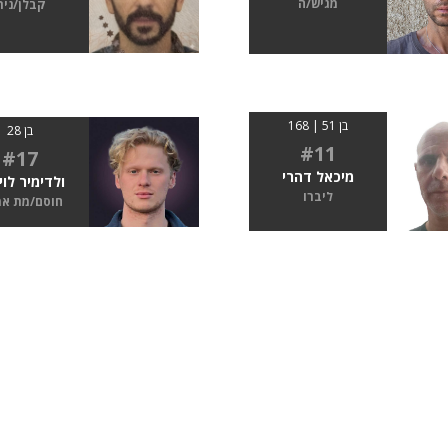
מגיש/ה
קבלן/נית
בן 51 | 168
בן 28
#11
#17
מיכאל דהרי
ולדימיר לוי
ליברו
חוסם/מת א