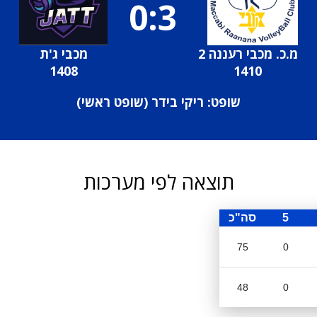
0:3
מ.כ. מכבי רעננה 2
מכבי ג'ת
1408
1410
שופט: ריקי בידר (
שופט ראשי
)
תוצאה לפי מערכות
5
סה"כ
75
0
48
0