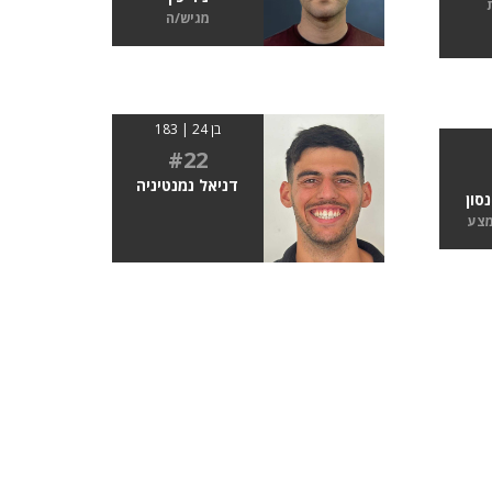
מגיש/ה
בן 24 | 183
#22
דניאל נמנטיניה
נסון
מצע