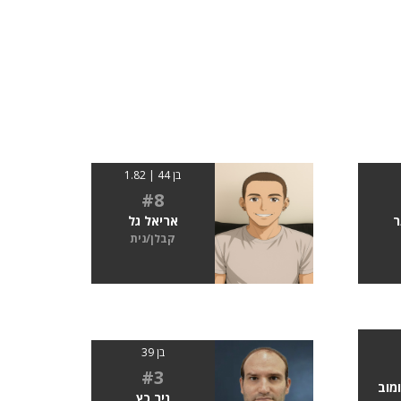
בן 44 | 1.82
#8
ר
אריאל גל
קבלן/נית
בן 39
#3
ומוב
ניר כץ