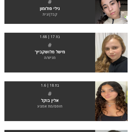
#
גילי סולומון
קבלן/נית
בת 17 | 1.68
#
מישל מלושקביץ'
מגיש/ה
בת 18 | 1.6
#
אלין בוקל
חוסם/מת אמצע