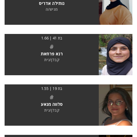
נותילה אדריס
מגיש/ה
בת 41 | 1.66
#
רנא פרחאת
קבלן/נית
בת 19 | 1.55
#
סלווה מנאע
קבלן/נית