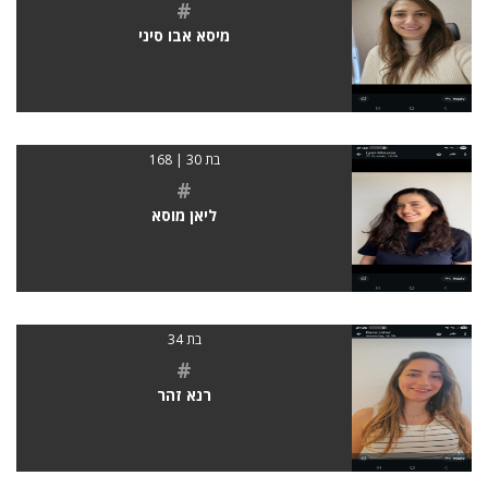
#
מיסא אבו סיני
בת 30 | 168
#
ליאן מוסא
בת 34
#
רנא זהר