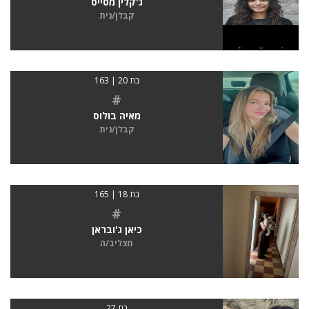
ג'קלין מסייס
קבלן/נית
בת 20 | 163
#
מאיה בולוס
קבלן/נית
בת 18 | 165
#
כיאן ג'ובראן
מצליב/ה
בת 27