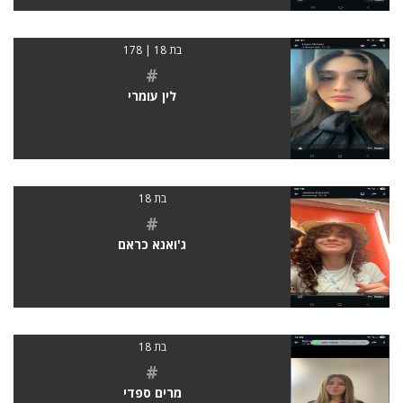
בת 18 | 178
#
לין עומרי
בת 18
#
ג'ואנא כראם
בת 18
#
מרים ספדי