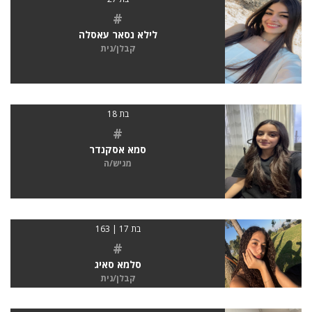
#
לילא נסאר עאסלה
קבלן/נית
בת 18
#
סמא אסקנדר
מגיש/ה
בת 17 | 163
#
סלמא סאיג
קבלן/נית