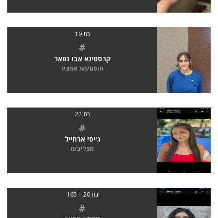
בת 19
#
קרסטינא אבו נסאר
חוסם/מת אמצע
בת 22
#
ג'יסי ארחייל
מצליב/ה
בת 20 | 165
#