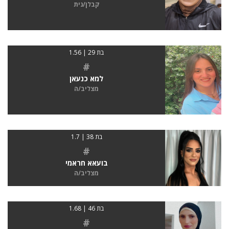
קבלן/נית
בת 29 | 1.56
#
למא כנעאן
מצליב/ה
בת 38 | 1.7
#
בועאא חראמי
מצליב/ה
בת 46 | 1.68
#