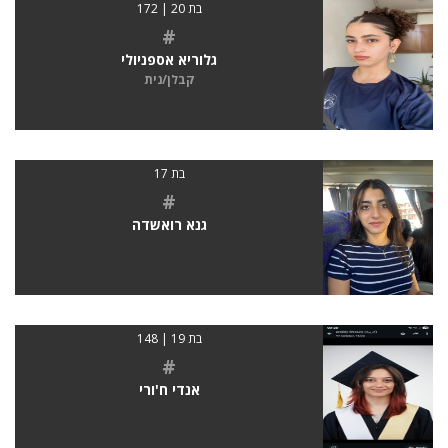
בת 20 | 172
#
גלוריא אספניולי
קבלן/נית
בת 17
#
גנא רואשדה
בת 19 | 148
#
אנדי ח'ורי