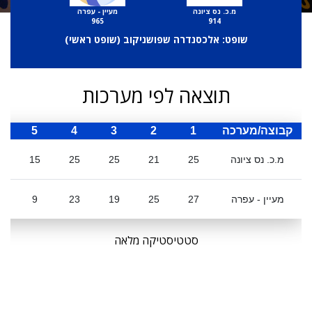
מ.כ. נס ציונה
מעיין - עפרה
965
914
שופט: אלכסנדרה שפושניקוב (
שופט ראשי
)
תוצאה לפי מערכות
קבוצה/מערכה
1
2
3
4
5
ס
מ.כ. נס ציונה
25
21
25
25
15
1
מעיין - עפרה
27
25
19
23
9
3
סטטיסטיקה מלאה