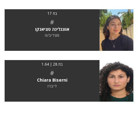
בת 17
#
אוונגלינה טציאנקו
מצליב/ה
בת 28 | 1.64
#
Chiara Biserni
ליברו