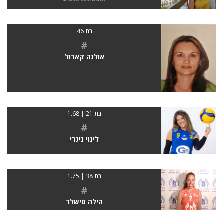
בת 46
#
אולנה קארול
בת 21 | 1.68
#
לינוי ניגרי
בת 38 | 1.75
#
הילה טישלר