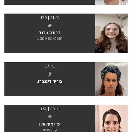
בת 21 | 170
#
דבורה טרנר
חוסם/מת אמצע
בת 34
#
צוריה ריננברג
בת 39 | 167
#
עדי אפלאלו
קבלן/נית