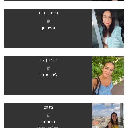
בת 38 | 1.81
#
ספיר חן
בת 27 | 1.7
#
לירון עובד
בת 29
#
ברית מן
חוסם/מת אמצע