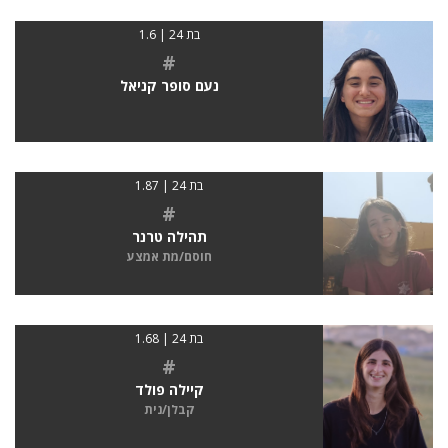
בת 24 | 1.6
#
נעם סופר קניאל
בת 24 | 1.87
#
תהילה טרנר
חוסם/מת אמצע
בת 24 | 1.68
#
קיילה פולד
קבלן/נית