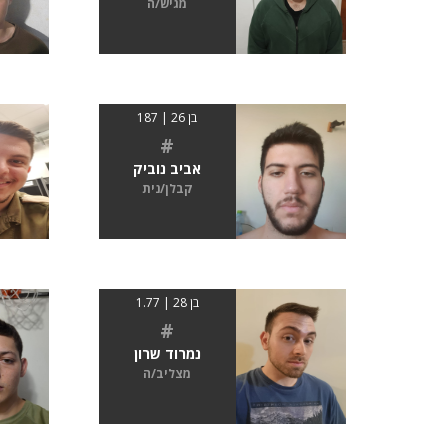
מגיש/ה
בן 26 | 187
#
אביב נוביק
קבלן/נית
בן 28 | 1.77
#
נמרוד שרון
מצליב/ה