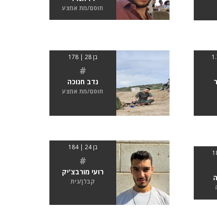
חוסם/מת אמצע
בן 28 | 178
#
ר
נדב חנוכה
חוסם/מת אמצע
בן 24 | 184
#
רועי מורבצ'יק
ה
קבלן/נית