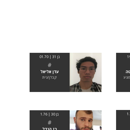
בן 31 | 01.70
#
טה
עדן אליאל
מצע
קבלן/נית
בן 30 | 1.76
#
רז הנדל