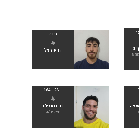
בן 23
#
יים
דן עוזיאל
מצע
בן 28 | 164
#
עטיה
דר רוזנפלד
מצליב/ה