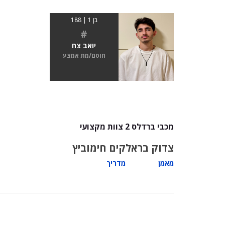
בן 1 | 188
#
יואב צח
חוסם/מת אמצע
מכבי ברדלס 2 צוות מקצועי
צדוק בראל
קים חימוביץ
מאמן
מדריך