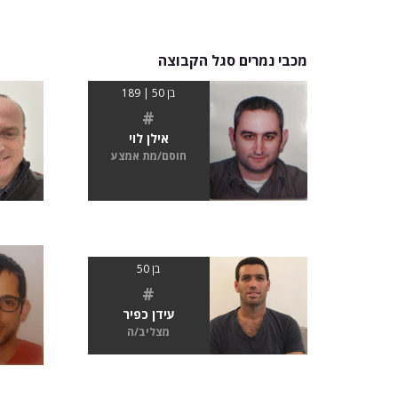
מכבי נמרים סגל הקבוצה
בן 50 | 189
#
אילן לוי
חוסם/מת אמצע
בן 50
#
עידן כפיר
מצליב/ה