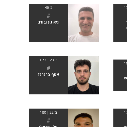
בן 46
#
גיא גינזבורג
בן 23 | 1.73
#
אסף ברנרנז
ש
בן 22 | 180
#
ז
טל ישראלי