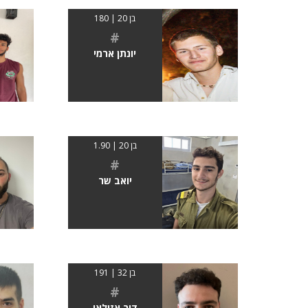
בן 20 | 180
#
יונתן ארמי
בן 20 | 1.90
#
יואב שר
בן 32 | 191
#
דור אזולאי