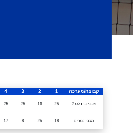
קבוצה/מערכה
1
2
3
4
מכבי ברדלס 2
25
16
25
25
מכבי נמרים
18
25
8
17