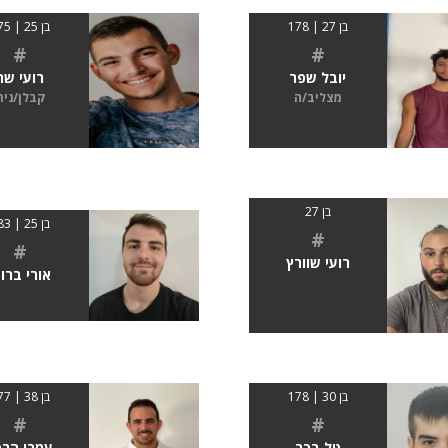
בן 27 | 178
בן 25 | 175
#
#
יובל שפר
רועי שר
מצליב/ה
קבלן/נית
בן 27
בן 25 | 183
#
#
רועי שוורץ
אורי ברו
בן 30 | 178
בן 38 | 177
#
#
טל בכר
עמרי הרפ