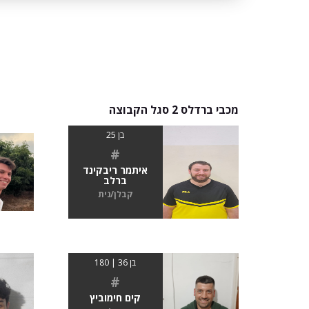
מכבי ברדלס 2 סגל הקבוצה
בן 25
#
איתמר ריבקינד
ברלב
קבלן/נית
בן 36 | 180
#
קים חימוביץ