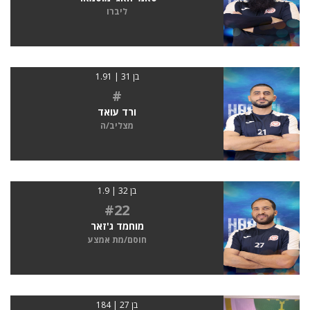
ליברו
בן 31 | 1.91
#
ורד עואד
מצליב/ה
בן 32 | 1.9
#22
מוחמד ג'זאר
חוסם/מת אמצע
בן 27 | 184