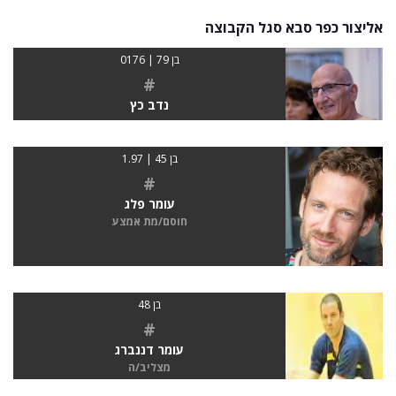
אליצור כפר סבא סגל הקבוצה
בן 79 | 0176
#
נדב כץ
בן 45 | 1.97
#
עומר פלג
חוסם/מת אמצע
בן 48
#
עומר דננברג
מצליב/ה