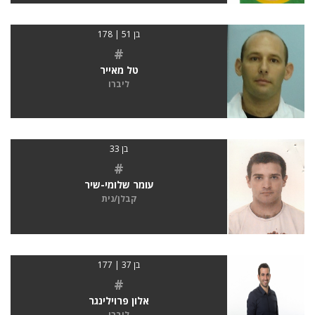
בן 51 | 178
#
טל מאייר
ליברו
בן 33
#
עומר שלומי-שיר
קבלן/נית
בן 37 | 177
#
אלון פרוילינגר
ליברו