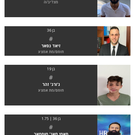
מצליב/ה
בן 36
#
זיאד נסאר
חוסם/מת אמצע
בן 19
#
ג'ורג' זהר
חוסם/מת אמצע
בן 36 | 1.75
#
סאמי חאג' מוסמאר