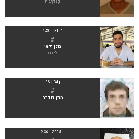
קבלן/נית
בן 31 | 1.80
#
גולן זלמן
ליברו
בן 34 | 196
#
מתן בוקרה
בן 2026 | 2.00