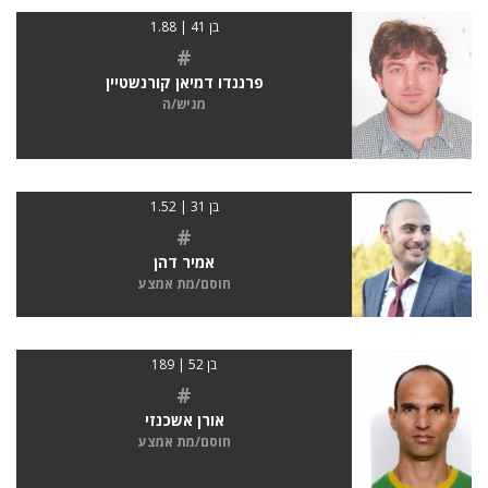
בן 41 | 1.88
#
פרננדו דמיאן קורנשטיין
מגיש/ה
בן 31 | 1.52
#
אמיר דהן
חוסם/מת אמצע
בן 52 | 189
#
אורן אשכנזי
חוסם/מת אמצע