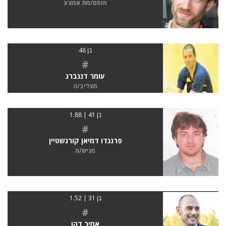
חוסם/מת אמצע
בן 48
#
עומר דננברג
מצליב/ה
בן 41 | 1.88
#
פרננדו דמיאן קורנשטיין
מגיש/ה
בן 31 | 1.52
#
אמיר דהן