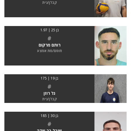
קבלן/נית
בן 25 | 1.97
#
רותם מרקום
חוסם/מת אמצע
בן 19 | 175
#
גל רוזן
קבלן/נית
בן 30 | 185
#
שובל בר שדה