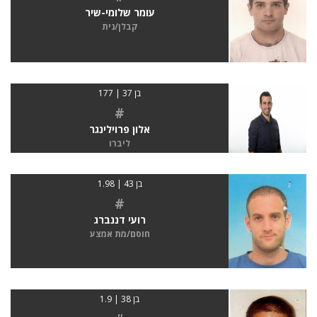
עומר שלומי-שיר
קבלן/נית
בן 37 | 177
#
אלון פרוילינגר
ליברו
בן 43 | 1.98
#
רועי דננברג
חוסם/מת אמצע
בן 38 | 1.9