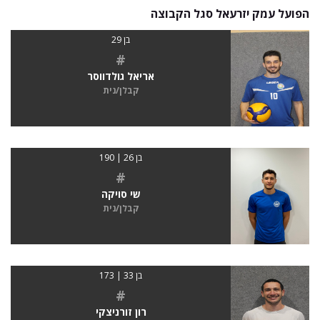
הפועל עמק יזרעאל סגל הקבוצה
בן 29
#
אריאל גולדווסר
קבלן/נית
בן 26 | 190
#
שי סויקה
קבלן/נית
בן 33 | 173
#
רון זורניצקי