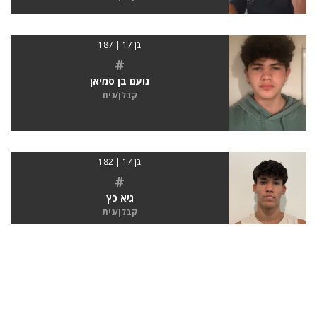
בן 17 | 187
#
נועם בן סמיאן
קבלן/נית
בן 17 | 182
#
גיא כץ
קבלן/נית