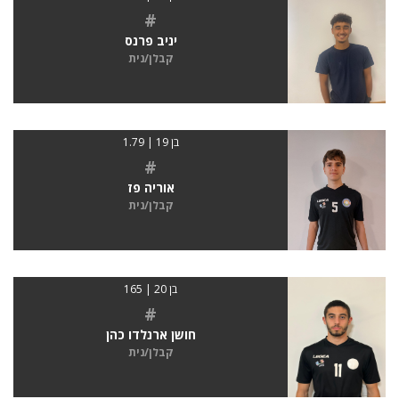
#
יניב פרנס
קבלן/נית
בן 19 | 1.79
#
אוריה פז
קבלן/נית
בן 20 | 165
#
חושן ארנלדו כהן
קבלן/נית