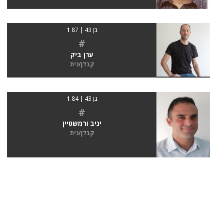
בן 43 | 1.87
#
ערן ביק
קבלן/נית
בן 43 | 1.84
#
יניב ורמשטיין
קבלן/נית