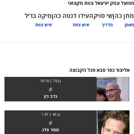
הפועל עמק יזרעאל צוות מקצועי
מתן כהן
שי סויקה
עידו דנטה כהן
מיקה בריל
מאמן
מדריך
איש צוות
איש צוות
אליצור כפר סבא סגל הקבוצה
בן 79 | 0176
#
נדב כץ
בן 45 | 1.97
#
עומר פלג