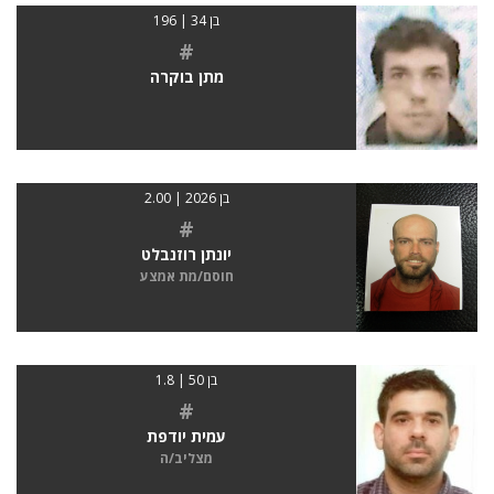
בן 34 | 196
#
מתן בוקרה
בן 2026 | 2.00
#
יונתן רוזנבלט
חוסם/מת אמצע
בן 50 | 1.8
#
עמית יודפת
מצליב/ה