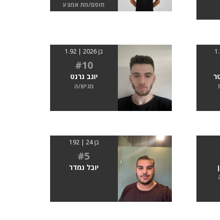
חוסם/מת אמצע
בן 2026 | 1.92
#10
טר
יוגב גרנט
מגיש/ה
בן 24 | 192
#5
יובל נמדר