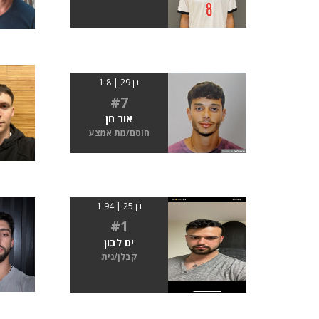
בן 29 | 1.8
#7
אור חן
חוסם/מת אמצע
בן 25 | 1.94
#1
ים לבון
קבלן/נית