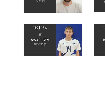
מגיש/ה
בן 17 | 180
#
ע
איטן ז'ובטיס
קבלן/נית