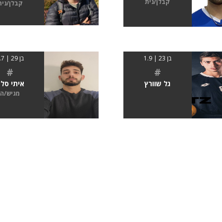
קבלן/נית
קבלן/נית
בן 23 | 1.9
בן 29 | 1.7
#
#
גל שוורץ
איתי סל
מגיש/ה