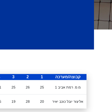
קבוצה/מערכה
1
2
3
4
מ.ס. רמת אביב 1
25
26
25
1
אליצור יובל כוכב יאיר
20
28
19
5