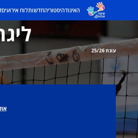
האיגוד
היסטוריה
חדשות
לוח אירועים
ל
ליגה
עונת 25/26
אול