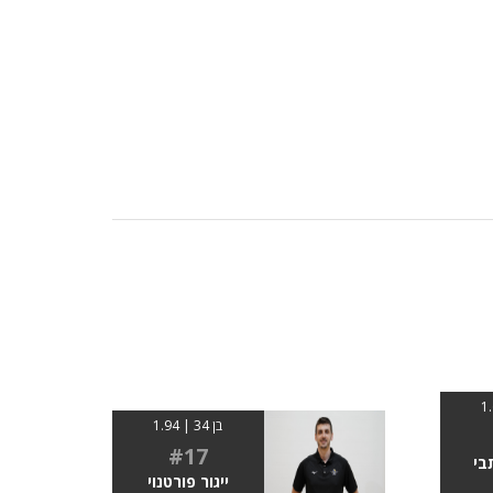
בן 34 | 1.94
#17
בי
ייגור פורטנוי