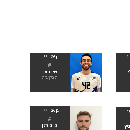
בן 26 | 1.88
#
ק
שי נחמד
קבלן/נית
בן 26 | 1.77
#
בן בוקלן
יץ