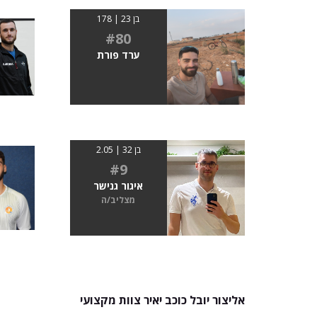
בן 23 | 178
#80
ערד פורת
בן 32 | 2.05
#9
איגור גנישר
מצליב/ה
אליצור יובל כוכב יאיר צוות מקצועי