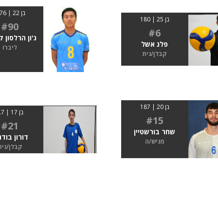
בן 22 | 1.76
בן 25 | 180
#90
#6
ג'ון הרלסון ק
פלג אשל
ליברו
קבלן/נית
בן 20 | 187
בן 17 | 1.7
#15
#21
שחר בורשטיין
דורון בודנ
מגיש/ה
קבלן/נית