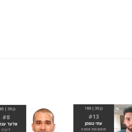
בן 30 | 189
בן 39 | 1.65
#13
#8
עתי גוטמן
אלעד ענת
חוסם/מת אמצע
ליברו