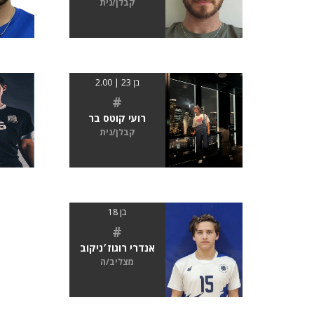
קבלן/נית
בן 23 | 2.00
#
רועי קוטס בר
קבלן/נית
בן 18
#
אנדרי רוגוז׳ניקוב
מצליב/ה