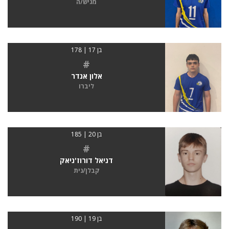
מגיש/ה
בן 17 | 178
#
אלון אנדר
ליברו
בן 20 | 185
#
דניאל דורוז'ניאק
קבלן/נית
בן 19 | 190