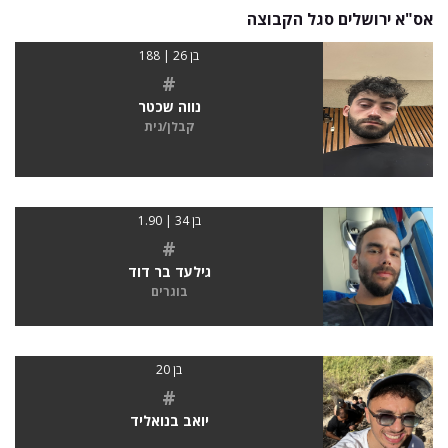
אס"א ירושלים סגל הקבוצה
בן 26 | 188
#
נווה שכטר
קבלן/נית
בן 34 | 1.90
#
גילעד בר דוד
בוגרים
בן 20
#
יואב בנואליד