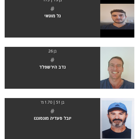
#
גל מוטאי
בן 26
#
נדב הירשפלד
בן 51 | 1.70 מ'
#
יובל סעדיה מונסונגו