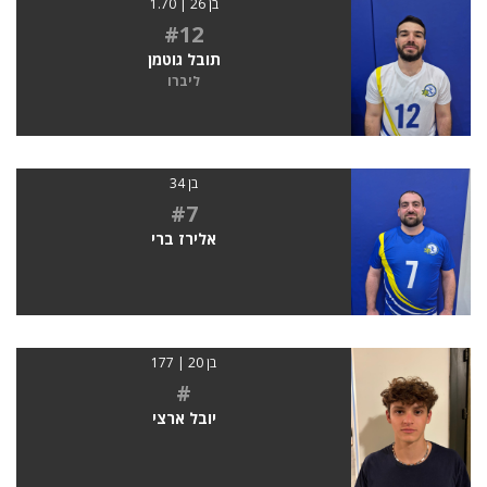
בן 26 | 1.70
#12
תובל גוטמן
ליברו
בן 34
#7
אלירז ברי
בן 20 | 177
#
יובל ארצי