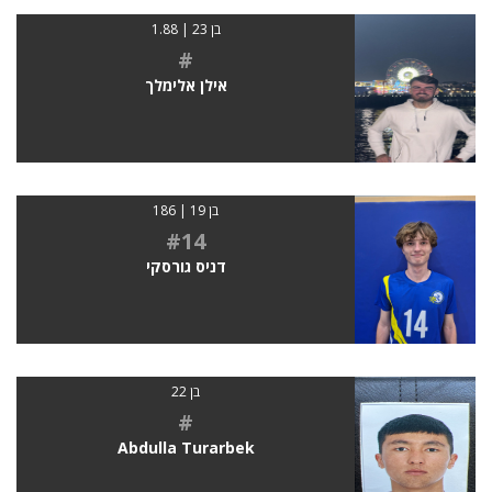
בן 23 | 1.88
#
אילן אלימלך
בן 19 | 186
#14
דניס גורסקי
בן 22
#
Abdulla Turarbek