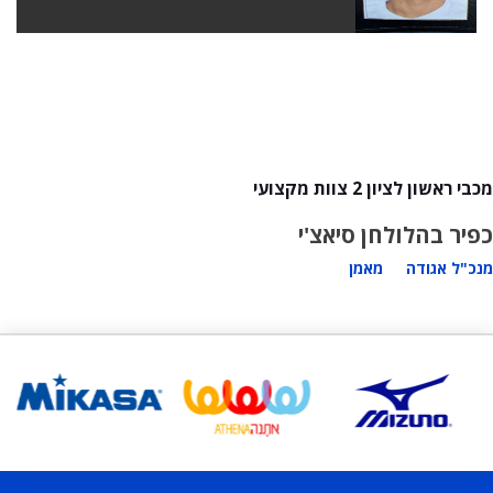
מכבי ראשון לציון 2 צוות מקצועי
כפיר בהלול
חן סיאצ'י
מנכ"ל אגודה
מאמן