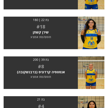
בת 22 | 180
#18
שירן קשתן
חוסם/מת אמצע
בת 39 | 200
#8
אנסטסיה קרדוניס (ברבנשקובה)
חוסם/מת אמצע
בת 21
#4