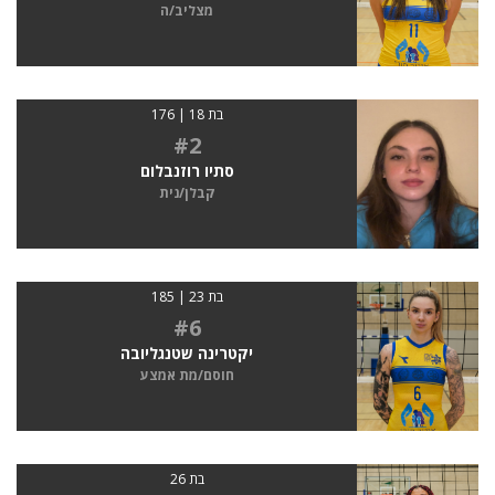
מצליב/ה
בת 18 | 176
#2
סתיו רוזנבלום
קבלן/נית
בת 23 | 185
#6
יקטרינה שטנגליובה
חוסם/מת אמצע
בת 26