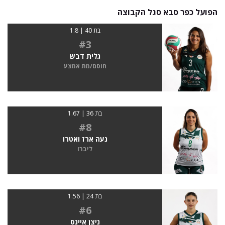
הפועל כפר סבא סגל הקבוצה
בת 40 | 1.8
#3
גלית דבש
חוסם/מת אמצע
בת 36 | 1.67
#8
נעה ארז ואטרו
ליברו
בת 24 | 1.56
#6
ניצן איינס