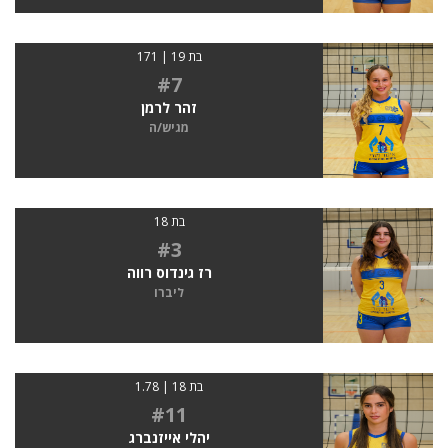
בת 19 | 171
#7
זהר לרמן
מגיש/ה
בת 18
#3
רז גינדוס רווה
ליברו
בת 18 | 1.78
#11
יהלי אייזנברג