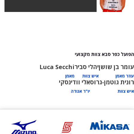
הפועל כפר סבא צוות מקצועי
עומר בן שושן
יהלי סביר
Luca Secchi
עוזר מאמן
איש צוות
מאמן
רונית גוטמן-גרוס
אלי וודינסקי
איש צוות
יו"ר אגודה