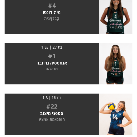
#4
מיה דונטו
קבלן/נית
בת 27 | 1.83
#1
אנסטסיה גודובה
מגיש/ה
בת 18 | 1.8
#22
סטפני מיצוב
חוסם/מת אמצע