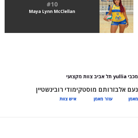
#10
Maya Lynn McClellan
מכבי yullia תל אביב צוות מקצועי
נעם אלבז
רותם מוסטקי
מודי רובינשטיין
מאמן
עוזר מאמן
איש צוות