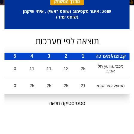
מהלך המשחק
שופט: איגור מקסימוב (
שופט ראשי
) , איתי שיקמן
(
שופט עוזר
)
תוצאה לפי מערכות
קבוצה/מערכה
1
2
3
4
5
ס
מכבי yullia תל
0
11
11
12
25
אביב
הפועל כפר סבא
21
25
25
25
0
סטטיסטיקה מלאה