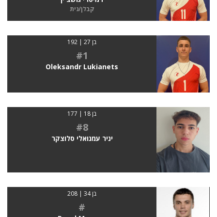
קבלן/נית
בן 27 | 192
#1
Oleksandr Lukianets
בן 18 | 177
#8
יניר עמנואלי סלוצקר
בן 34 | 208
#