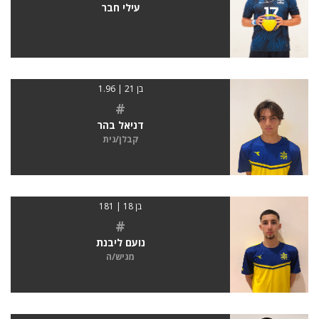
עילי חבר
בן 21 | 1.96
#
דניאל בהר
קבלן/נית
בן 18 | 181
#
נועם ליבנת
מגיש/ה