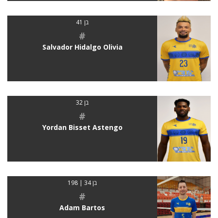
בן 41
#
Salvador Hidalgo Olivia
בן 32
#
Yordan Bisset Astengo
בן 34 | 198
#
Adam Bartos