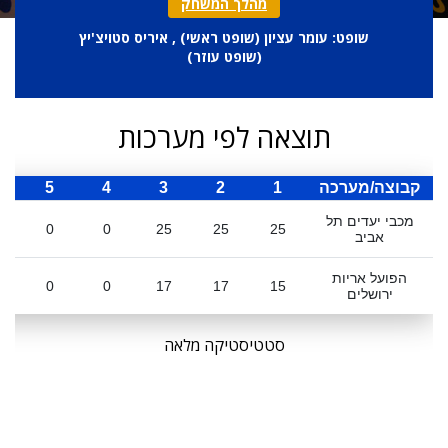
מהלך המשחק
שופט: עומר עציון (
שופט ראשי
) , איריס סטויצ'יץ
(
שופט עוזר
)
תוצאה לפי מערכות
קבוצה/מערכה
1
2
3
4
5
ס
מכבי יעדים תל
0
0
25
25
25
אביב
הפועל אריות
0
0
17
17
15
ירושלים
סטטיסטיקה מלאה