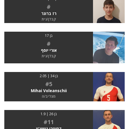
#
רז ברונר
קבלן/נית
בן 17
#
אורי יוסף
קבלן/נית
בן 34 | 2.05
#5
Mihai Voleanschii
מצליב/ה
בן 26 | 1.9
#11
דמיטרי גושצ'ין