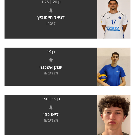
בן 20 | 1.75
#
דניאל חיימוביץ
ליברו
בן 19
#
יונתן אשכנזי
מצליב/ה
בן 19 | 190
#
ליאו כהן
מצליב/ה