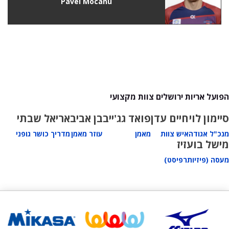
Pavel Mocanu
הפועל אריות ירושלים צוות מקצועי
סיימון לוי
חיים עדן
פואד גג'ייב
בן אביב
אריאל שבתי
מנכ"ל אגודה
איש צוות
מאמן
עוזר מאמן
מדריך כושר גופני
מישל בועזיז
מעסה (פיזיותרפיסט)