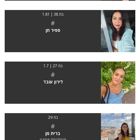
בת 38 | 1.81
#
ספיר חן
בת 27 | 1.7
#
לירון עובד
בת 29
#
ברית מן
חוסם/מת אמצע