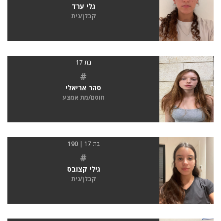
גלי ערד
קבלן/נית
בת 17
#
סהר אריאלי
חוסם/מת אמצע
בת 17 | 190
#
גילי קצובס
קבלן/נית