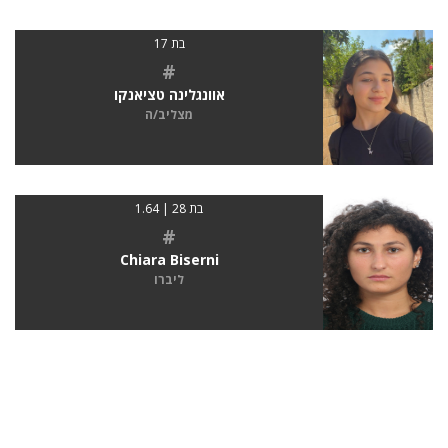
בת 17
#
אוונגלינה טציאנקו
מצליב/ה
בת 28 | 1.64
#
Chiara Biserni
ליברו