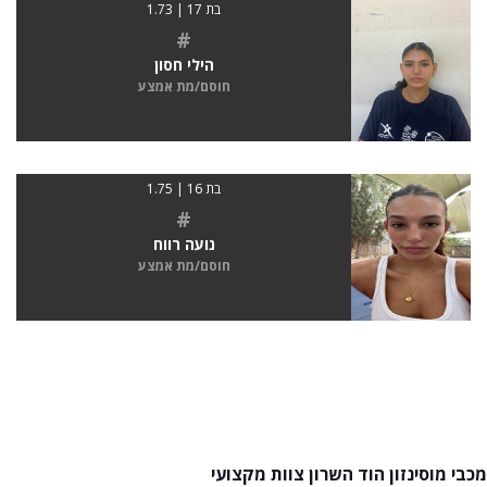
בת 17 | 1.73
#
הילי חסון
חוסם/מת אמצע
בת 16 | 1.75
#
נועה רווח
חוסם/מת אמצע
מכבי מוסינזון הוד השרון צוות מקצועי