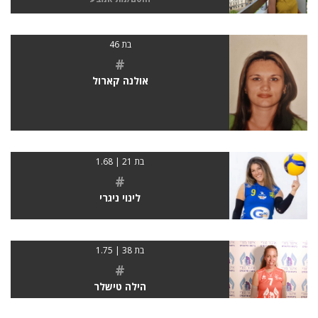
בת 46
#
אולנה קארול
בת 21 | 1.68
#
לינוי ניגרי
בת 38 | 1.75
#
הילה טישלר