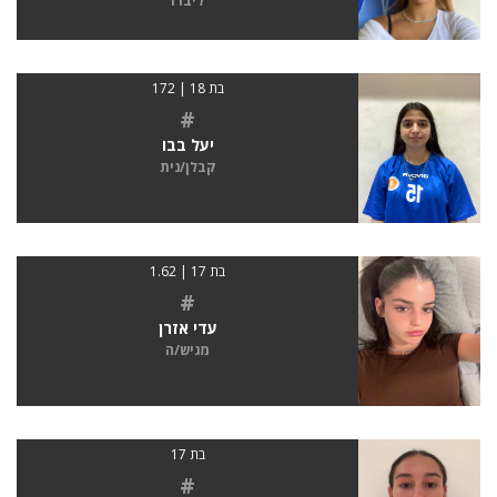
ליברו
בת 18 | 172
#
יעל בבו
קבלן/נית
בת 17 | 1.62
#
עדי אזרן
מגיש/ה
בת 17
#