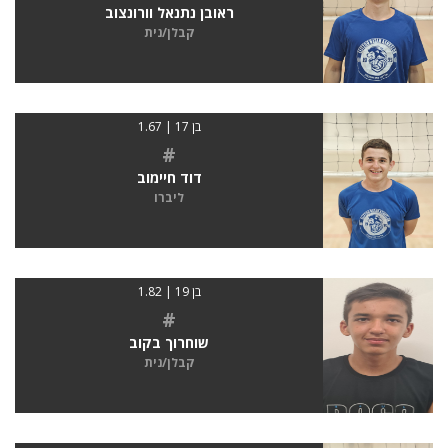
ראובן נתנאל וורונצוב
קבלן/נית
בן 17 | 1.67
#
דוד חיימוב
ליברו
בן 19 | 1.82
#
שוחרוך בקוב
קבלן/נית