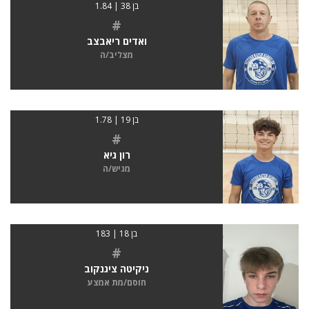
בן 38 | 1.84
#
ואדים ריאבצב
מצליב/ה
בן 19 | 1.78
#
רון גיא
מגיש/ה
בן 18 | 183
#
ניקיטה ציגנקוב
חוסם/מת אמצע