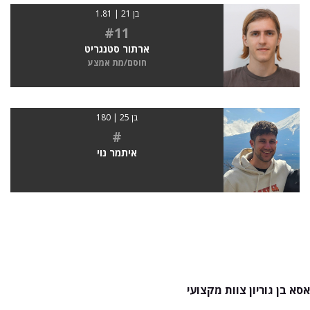
בן 21 | 1.81
#11
ארתור סטנגריט
חוסם/מת אמצע
בן 25 | 180
#
איתמר נוי
אסא בן גוריון צוות מקצועי