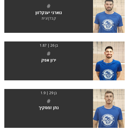
#
גוארגי יענקלזון
קבלן/נית
בן 26 | 1.87
#
ירון אפק
בן 29 | 1.9
#
נתן זמסקיך