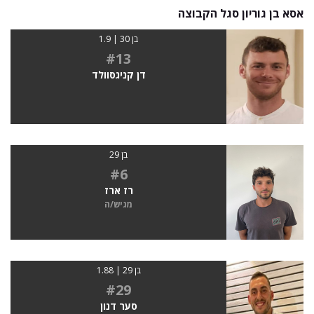
אסא בן גוריון סגל הקבוצה
בן 30 | 1.9
#13
דן קניגסוולד
בן 29
#6
רז ארז
מגיש/ה
בן 29 | 1.88
#29
סער דנון