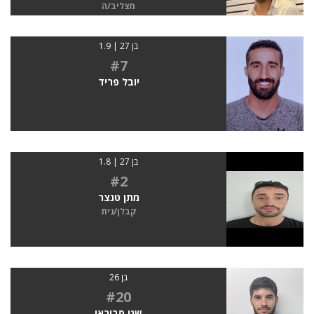
מצליב/ה
בן 27 | 1.9
#7
יובל פריד
בן 27 | 1.8
#2
מתן טנצר
קבלן/נית
בן 26
#20
שני סבוראי