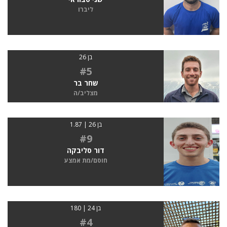
ליברו
בן 26
#5
שחר בר
מצליב/ה
בן 26 | 1.87
#9
דור סליבקה
חוסם/מת אמצע
בן 24 | 180
#4