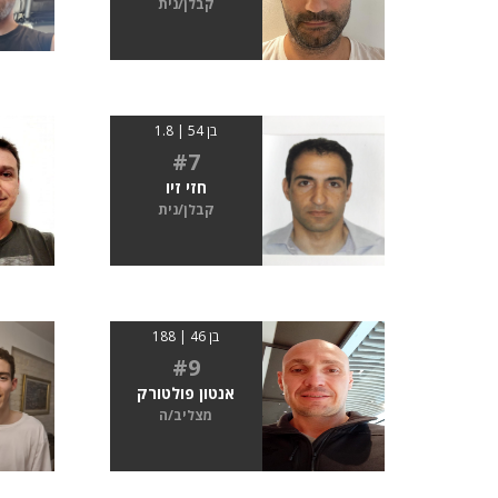
קבלן/נית
בן 54 | 1.8
#7
חזי זיו
קבלן/נית
בן 46 | 188
#9
אנטון פולטורק
מצליב/ה