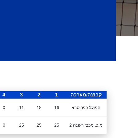
קבוצה/מערכה
1
2
3
4
הפועל כפר סבא
16
18
11
0
מ.כ. מכבי רעננה 2
25
25
25
0