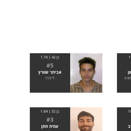
בן 42 | 1.76
#5
ן
אביתר שוורץ
מצע
ליברו
בן 32 | 1.84
#3
ב
עמית חתן