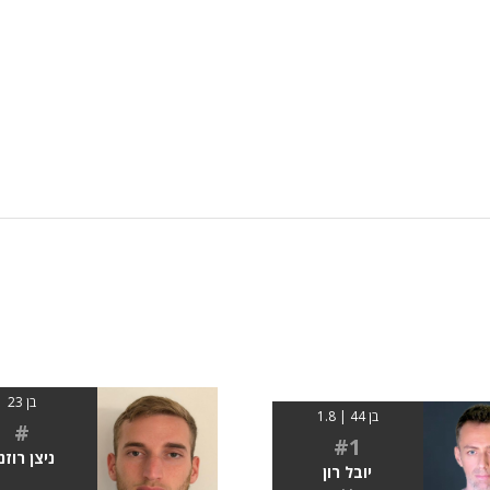
בן 23
בן 44 | 1.8
#
#1
ניצן רוזנ
יובל רון