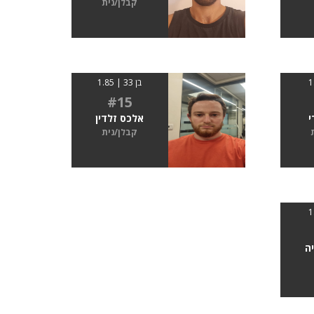
קבלן/נית
בן 33 | 1.85
#15
י
אלכס זלדין
קבלן/נית
ה