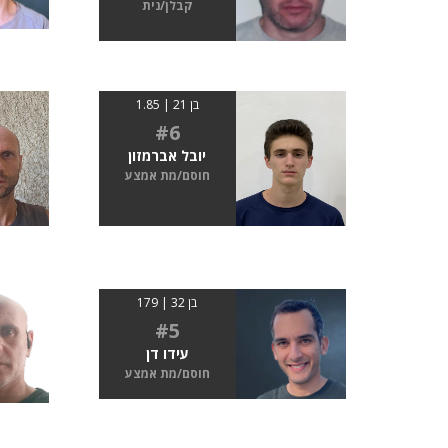
קבלן/נית
בן 21 | 1.85
#6
יובל אברמזון
חוסם/מת אמצע
בן 32 | 179
#5
עידו דן
חוסם/מת אמצע