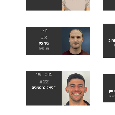
בן 39
#3
ומוב
ניר כץ
מגיש/ה
בן 24 | 183
#22
דניאל נמנטיניה
נסון
מצע