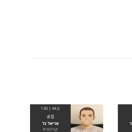
בן 44 | 1.82
#8
ר
אריאל גל
קבלן/נית