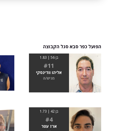
הפועל כפר סבא סגל הקבוצה
בן 56 | 1.83
#11
אליהו וודינסקי
מגיש/ה
בן 42 | 1.73
#4
ארז עטר