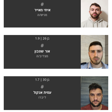
#
איתי מאייר
מגיש/ה
בן 26 | 1.9
#
אור שטבון
מצליב/ה
בן 30 | 1.7
#
עמית אנקול
ליברו