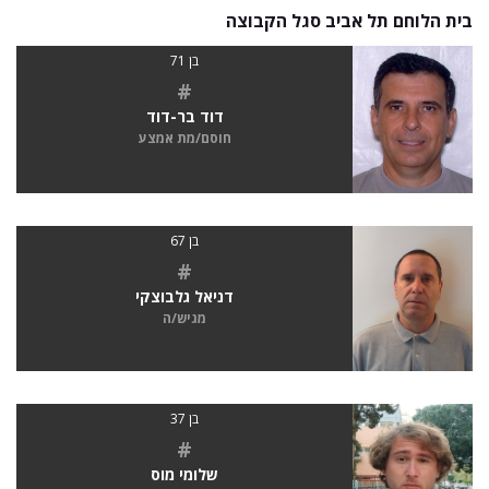
בית הלוחם תל אביב סגל הקבוצה
בן 71
#
דוד בר-דוד
חוסם/מת אמצע
בן 67
#
דניאל גלבוצקי
מגיש/ה
בן 37
#
שלומי מוס