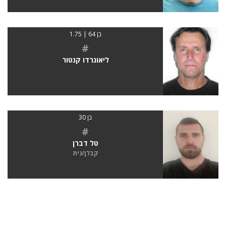
בן 64 | 1.75
#
ליאונרדו קנטור
בן 30
#
טל דברן
קבלן/נית