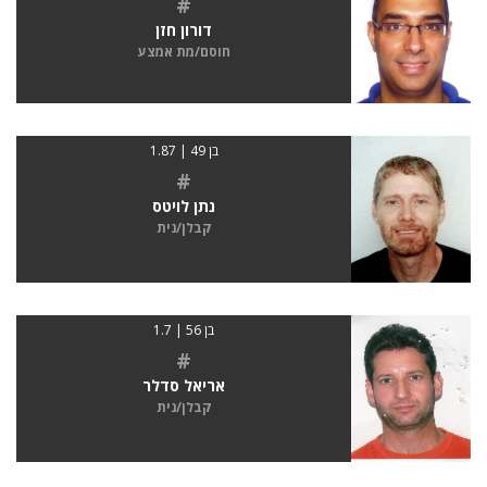
#
דורון חזן
חוסם/מת אמצע
בן 49 | 1.87
#
נתן לויטס
קבלן/נית
בן 56 | 1.7
#
אריאל סדלר
קבלן/נית