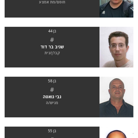
חוסם/מת אמצע
בן 44
#
שגיב בר דוד
קבלן/נית
בן 58
#
גבי גואטה
מגיש/ה
בן 55