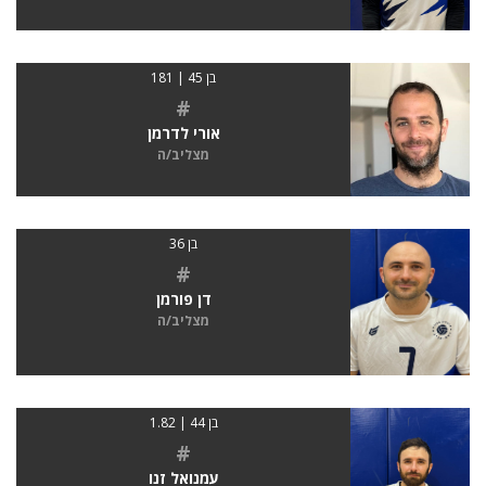
בן 45 | 181
#
אורי לדרמן
מצליב/ה
בן 36
#
דן פורמן
מצליב/ה
בן 44 | 1.82
#
עמנואל זנו