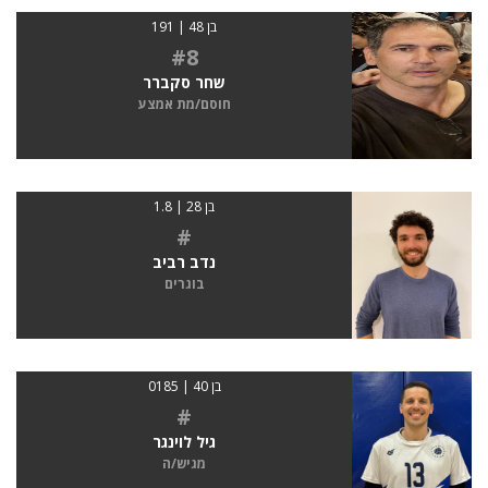
בן 48 | 191
#8
שחר סקברר
חוסם/מת אמצע
בן 28 | 1.8
#
נדב רביב
בוגרים
בן 40 | 0185
#
גיל לוינגר
מגיש/ה