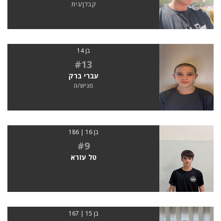
קבלן/נית
בן 14
#13
עברי ברק
מגיש/ה
בן 16 | 186
#9
טל עזרא
בן 15 | 167