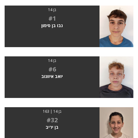
בן 14
#1
נבו בן סימון
בן 14
#6
יואב איוונוב
בן 14 | 163
#32
בן יריב