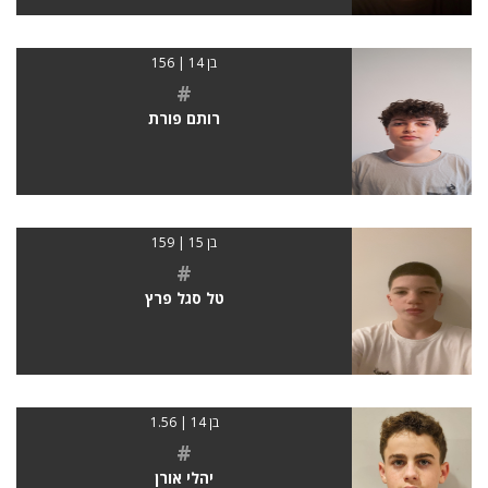
בן 14 | 156
#
רותם פורת
בן 15 | 159
#
טל סגל פרץ
בן 14 | 1.56
#
יהלי אורן