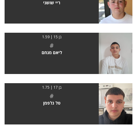
ריי שושני
בן 15 | 1.59
#
ליאם מנחם
בן 17 | 1.75
#
טל גלפמן