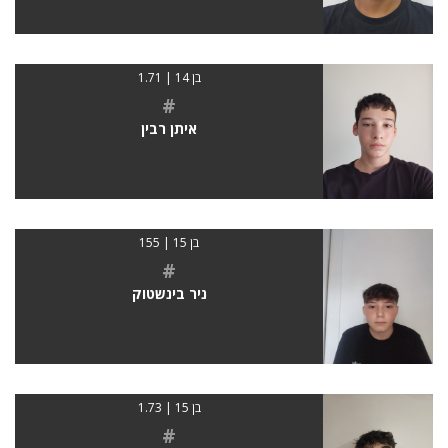
בן 14 | 1.71
#
איתן רבין
בן 15 | 155
#
ניר בינשטוק
בן 15 | 1.73
#