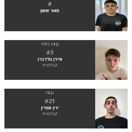
#
מאור ששון
בן 14 | 170
#3
איידן גולדברג
קבלן/נית
בן 16
#21
ירין שפרין
קבלן/נית