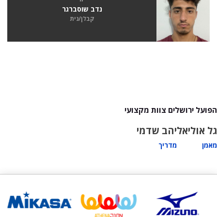
נדב שוסברגר
קבלן/נית
הפועל ירושלים צוות מקצועי
גל אוליאל
יהב שדמי
מאמן
מדריך