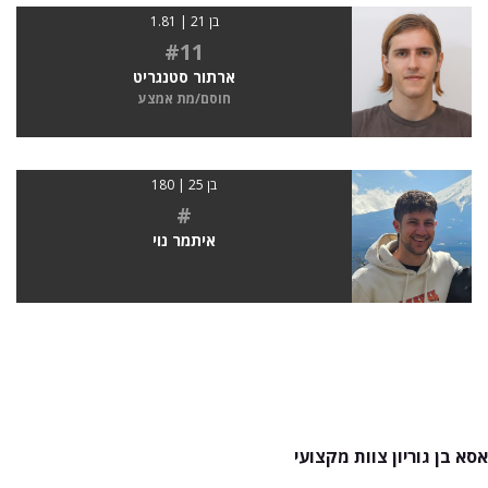
בן 21 | 1.81
#11
ארתור סטנגריט
חוסם/מת אמצע
בן 25 | 180
#
איתמר נוי
אסא בן גוריון צוות מקצועי