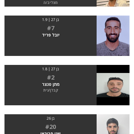
מצליב/ה
בן 27 | 1.9
#7
יובל פריד
בן 27 | 1.8
#2
מתן טנצר
קבלן/נית
בן 26
#20
שני סבוראי