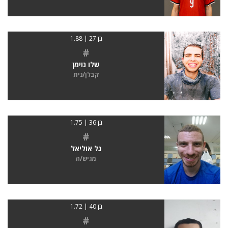
בן 27 | 1.88
#
שלו נוימן
קבלן/נית
בן 36 | 1.75
#
גל אוליאל
מגיש/ה
בן 40 | 1.72
#