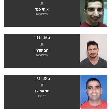
#
איתי סגל
מצליב/ה
בן 39 | 1.88
#
יהב שדמי
מצליב/ה
בן 55 | 1.75
#
ניר עמיאל
ליברו