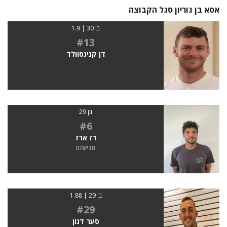
אסא בן גוריון סגל הקבוצה
בן 30 | 1.9
#13
דן קניגסוולד
בן 29
#6
רז ארז
מגיש/ה
בן 29 | 1.88
#29
סער דנון