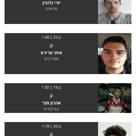
יורי נלובין
מגיש/ה
בן 23 | 1.88
#
איתי פרידס
מצליב/ה
בן 19 | 1.92
#
אהרון מגר
קבלן/נית
בן 26 | 1.78
#