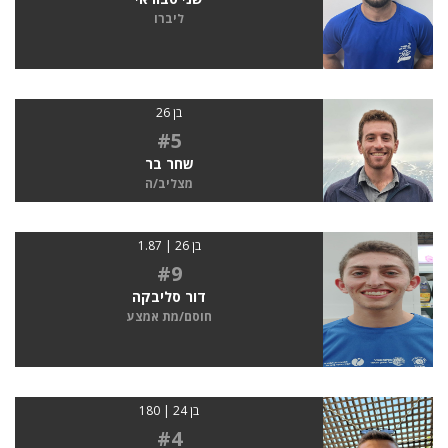
ליברו
בן 26
#5
שחר בר
מצליב/ה
בן 26 | 1.87
#9
דור סליבקה
חוסם/מת אמצע
בן 24 | 180
#4