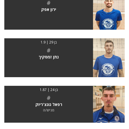
#
ירון אפק
בן 29 | 1.9
#
נתן זמסקיך
בן 24 | 1.87
#
רפאל גונצ'ריוק
מגיש/ה