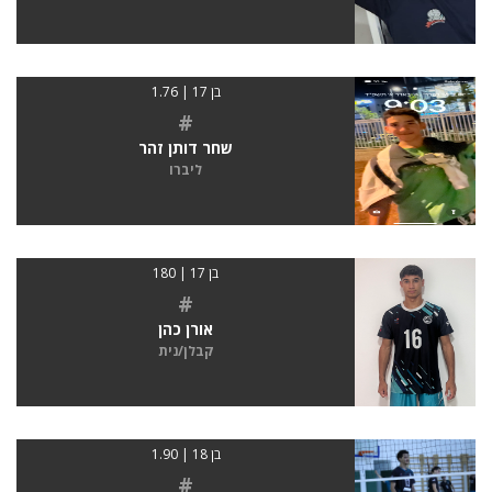
בן 17 | 1.76
#
שחר דותן זהר
ליברו
בן 17 | 180
#
אורן כהן
קבלן/נית
בן 18 | 1.90
#