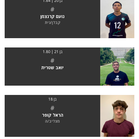
בן 20 | 1.84
#
נועם קרנצמן
קבלן/נית
בן 21 | 1.80
#
יואב שטרית
בן 18
#
הראל קופר
מצליב/ה