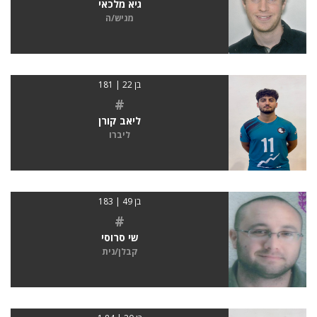
גיא מלכאי
מגיש/ה
בן 22 | 181
#
ליאב קורן
ליברו
בן 49 | 183
#
שי סרוסי
קבלן/נית