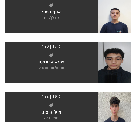
#
אסף דמרי
קבלן/נית
בן 17 | 190
#
שגיא אבינועם
חוסם/מת אמצע
בן 19 | 188
#
אייל קיצוני
מצליב/ה