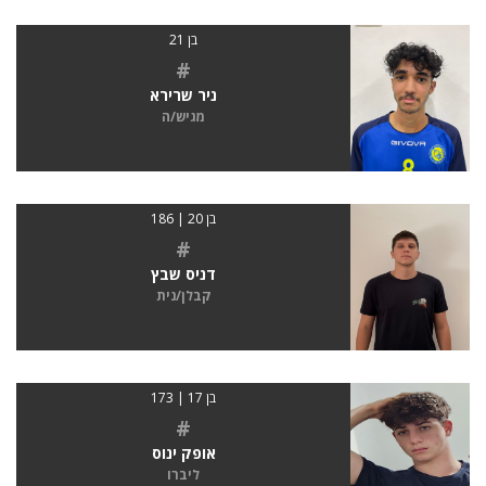
בן 21
#
ניר שרירא
מגיש/ה
בן 20 | 186
#
דניס שבץ
קבלן/נית
בן 17 | 173
#
אופק ינוס
ליברו