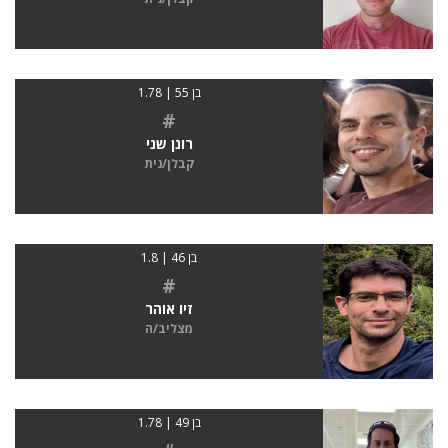
בן 55 | 1.78
#
רונן שני
קבלן/נית
בן 46 | 1.8
#
זיו אוהר
מצליב/ה
בן 49 | 1.78