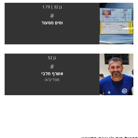
בן 32 | 1.79
#
וסים מסעוד
בן 52
#
אשרף חלבי
מצליב/ה