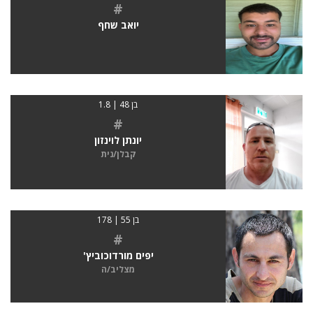
#
יואב שחף
בן 48 | 1.8
#
יונתן לוינזון
קבלן/נית
בן 55 | 178
#
יפים מורדוכוביץ'
מצליב/ה