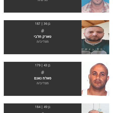
בן 36 | 187
#
טארק חלבי
מצליב/ה
בן 43 | 179
#
סאלח גאנם
מצליב/ה
בן 49 | 184