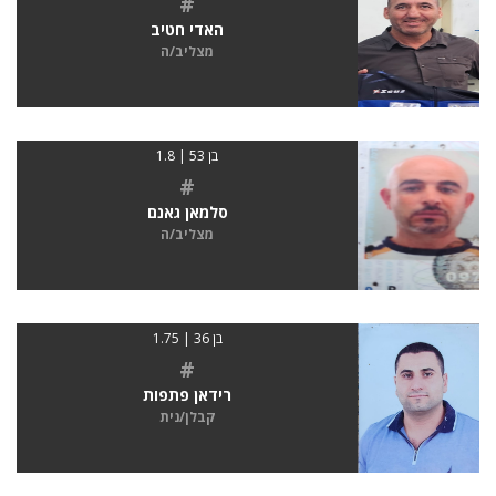
#
האדי חטיב
מצליב/ה
בן 53 | 1.8
#
סלמאן גאנם
מצליב/ה
בן 36 | 1.75
#
רידאן פתפות
קבלן/נית