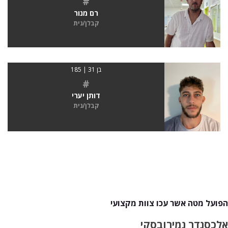
#
רם מנור
קבלן/נית
בן 31 | 185
#
דותן יערי
קבלן/נית
הפועל מטה אשר עכו צוות מקצועי
אלכסנדר נמירובסקי