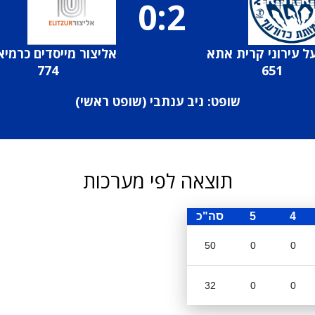
0:2
ל עירוני קרית אתא
אליצור מייסדים כרמיא
774
651
שופט: ניב ענתבי (
שופט ראשי
)
תוצאה לפי מערכות
4
5
סה"כ
50
0
0
32
0
0