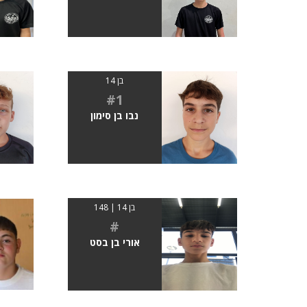
בן 14
#1
נבו בן סימון
בן 14 | 148
#
אורי בן בסט