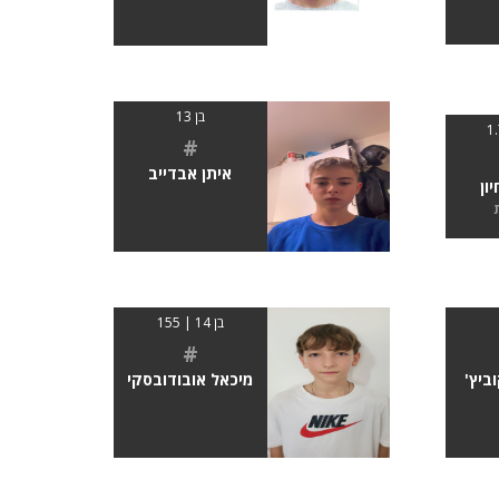
בן 13
#
איתן אבדייב
ון
בן 14 | 155
#
ביץ'
מיכאל אובודובסקי