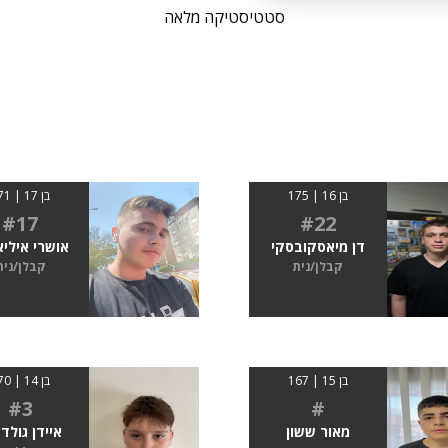
סטטיסטיקה מלאה
בן 16 | 175
בן 17 | 171
#17
#22
דן מיאסקובסקי
אושרי איליא
קבלן/נית
קבלן/נית
בן 15 | 167
בן 14 | 170
#3
#
מאור ששון
איידן גולד