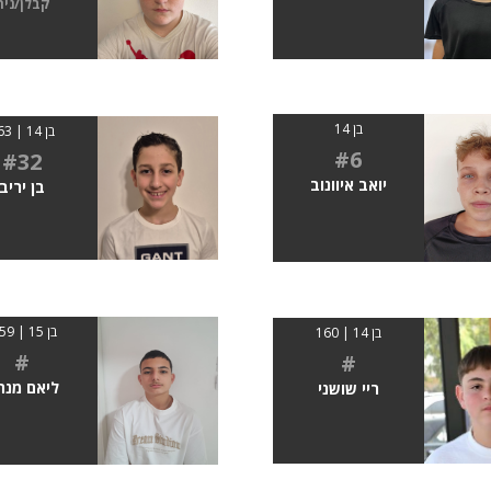
קבלן/נית
בן 14
בן 14 | 163
#6
#32
יואב איוונוב
בן יריב
בן 15 | 1.59
בן 14 | 160
#
#
ליאם מנח
ריי שושני