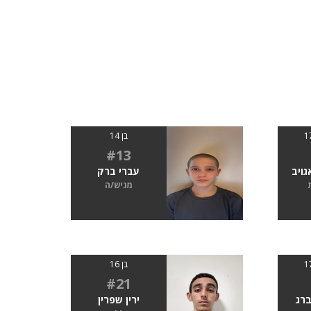
בן 14
#13
גויב
עברי ברק
מגיש/ה
בן 16
#21
ברג
ירין שפרין