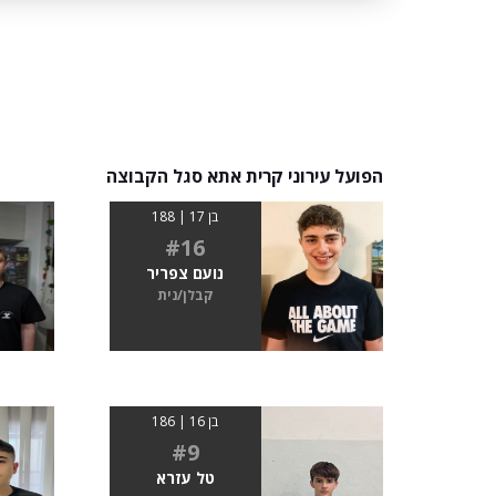
הפועל עירוני קרית אתא סגל הקבוצה
בן 17 | 188
#16
נועם צפריר
קבלן/נית
בן 16 | 186
#9
טל עזרא