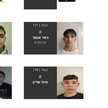
בן 16 | 171
#
גיאד אעמר
קבלן/נית
בן 16 | 178
#
איתי שליין