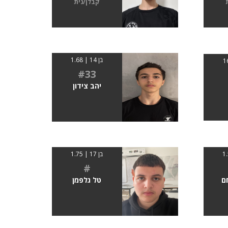
קבלן/נית
בן 14 | 1.68
#33
יהב צידון
בן 17 | 1.75
#
ם
טל גלפמן