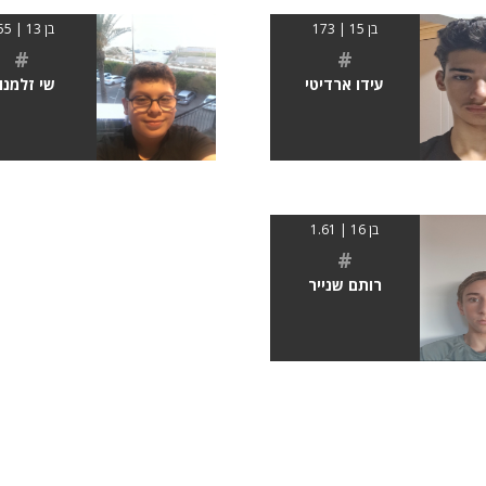
בן 15 | 173
בן 13 | 155
#
#
עידו ארדיטי
שי זלמנו
בן 16 | 1.61
#
רותם שנייר