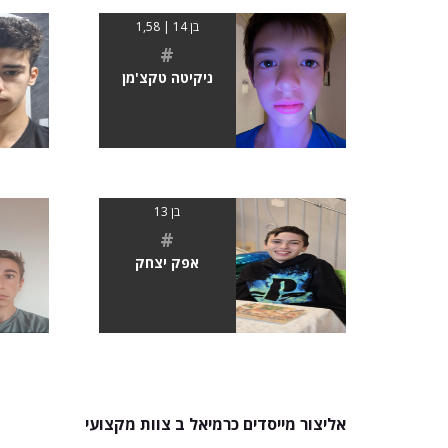
בן 14 | 1,58
#
ניקיטה טקצ'מן
בן 13
#
אפק יצחק
אליצור מייסדים כרמיאל ב צוות מקצועי