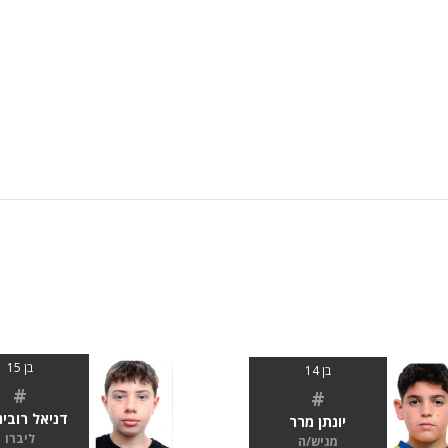
בן 15
בן 14
#
#
דניאל רובינ
יונתן מרר
ליברו
מגיש/ה