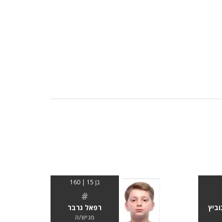
בן 15 | 160
#
רפאל גרבר
וביץ
מגיש/ה