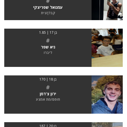
#
עמנואל שפריצקי
קבלן/נית
בן 17 | 1.85
#
גיא שפר
ליברו
בן 18 | 170
#
ירון צ'רמן
חוסם/מת אמצע
בן 20 | 187