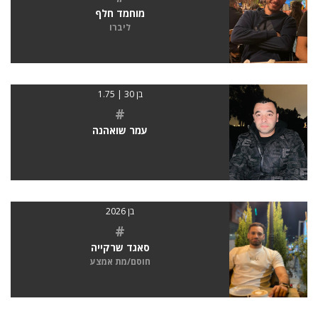
מוחמד חלף
ליברו
בן 30 | 1.75
#
עמר שואהנה
בן 2026
#
סאגד שרקייה
חוסם/מת אמצע