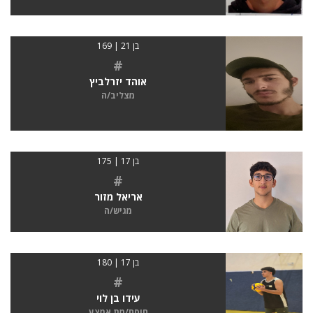
בן 21 | 169
#
אוהד יזרלביץ
מצליב/ה
בן 17 | 175
#
אריאל מזור
מגיש/ה
בן 17 | 180
#
עידו בן לוי
חוסם/מת אמצע