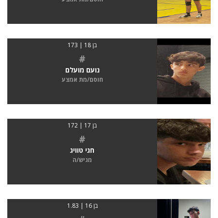
בן 18 | 173
#
נועם מועלם
חוסם/מת אמצע
בן 17 | 172
#
חגי טוויג
מגיש/ה
בן 16 | 1.83