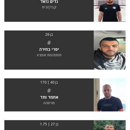
נדים נזאל
קבלן/נית
בן 26
#
יסרי בחירה
חוסם/מת אמצע
בן 40 | 170
#
אחמד ותד
מגיש/ה
בן 27 | 1.75