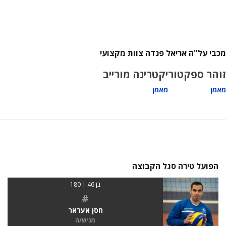
מכבי על"ה אריאל פנדה צוות מקצועי
זוהר ספקטור
יקטרינה מורייב
מאמן
מאמן
הפועל טירה סגל הקבוצה
בן 46 | 180
#
חסן אעראר
מגיש/ה