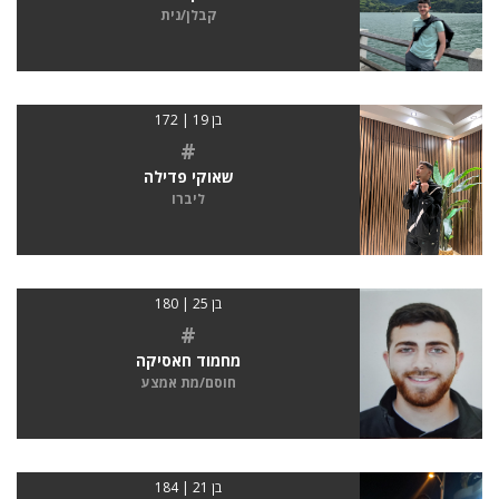
קבלן/נית
בן 19 | 172
#
שאוקי פדילה
ליברו
בן 25 | 180
#
מחמוד חאסיקה
חוסם/מת אמצע
בן 21 | 184