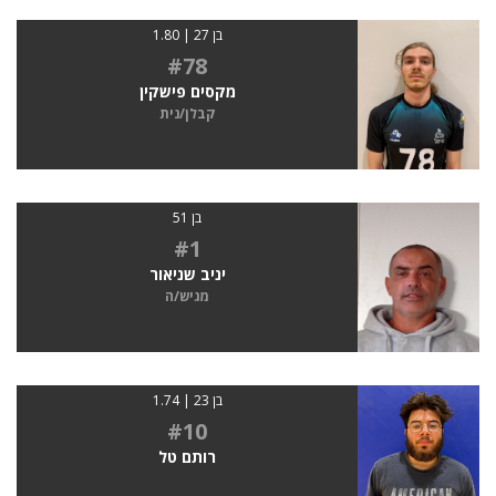
בן 27 | 1.80
#78
מקסים פישקין
קבלן/נית
בן 51
#1
יניב שניאור
מגיש/ה
בן 23 | 1.74
#10
רותם טל