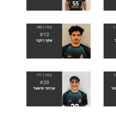
בן 18 | 180
#12
אסף רוקני
בן 16 | 171
#20
ור
אביתר מישאל