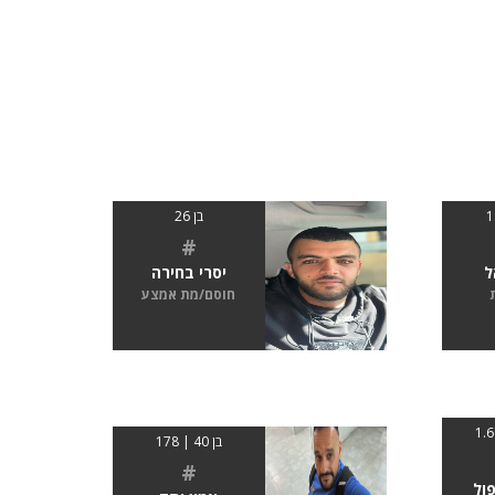
בן 26
#
ל
יסרי בחירה
חוסם/מת אמצע
בן 40 | 178
#
פול