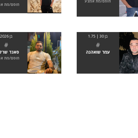
חוסם/מת אמצע
חוסם/מת א
בן 30 | 1.75
בן 2026
#
#
עמר שואהנה
סאגד שרקי
חוסם/מת א