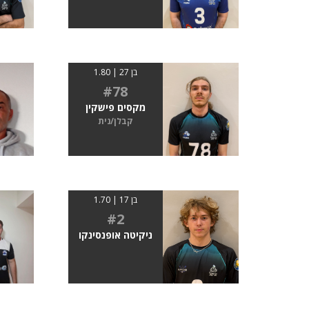
בן 27 | 1.80
#78
מקסים פישקין
קבלן/נית
בן 17 | 1.70
#2
ניקיטה אופנסינקו