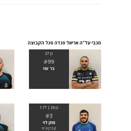
מכבי על"ה אריאל פנדה סגל הקבוצה
בן 27
#99
בר עוז
בן 26 | 1.77
#3
מתן לוי
קבלן/נית