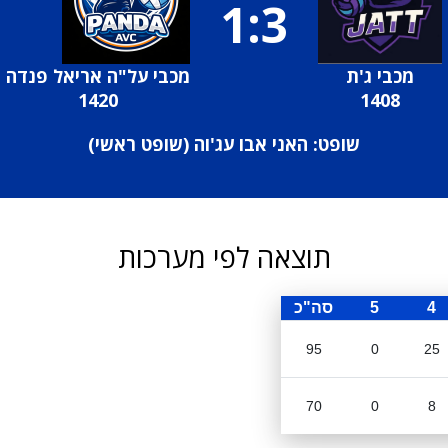
1:3
מכבי ג'ת
מכבי על"ה אריאל פנדה
1420
1408
שופט: האני אבו עג'וה (
שופט ראשי
)
תוצאה לפי מערכות
4
5
סה"כ
95
0
25
70
0
8