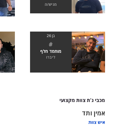
מגיש/ה
בן 26
#
מוחמד חלף
ליברו
מכבי ג'ת צוות מקצועי
אמין ותד
איש צוות