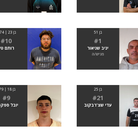
בן 51
בן 23 | 1.74
#10
#1
יניב שניאור
רותם טל
מגיש/ה
בן 25
בן 18 | 179
#9
#21
עדי שצ'רבקוב
יובל ספקט