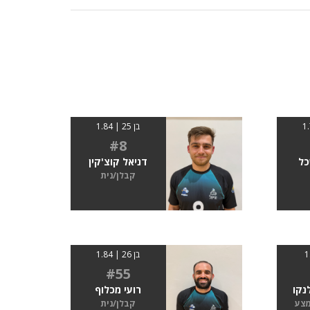
בן 25 | 1.84
#8
כל
דניאל קוצ'קין
קבלן/נית
בן 26 | 1.84
#55
נקו
רועי מכלוף
מצע
קבלן/נית