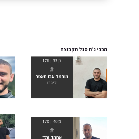
מכבי ג'ת סגל הקבוצה
בן 33 | 178
#
מוחמד אבו חאטר
ליברו
בן 40 | 170
#
אחמד ותד