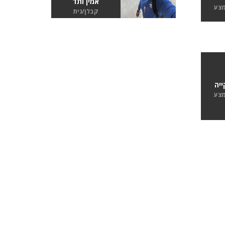
אמין ותד
מצע
קבלן/נית
יה
מצע