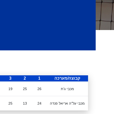
קבוצה/מערכה
1
2
3
מכבי ג'ת
26
25
19
מכבי על"ה אריאל פנדה
24
13
25