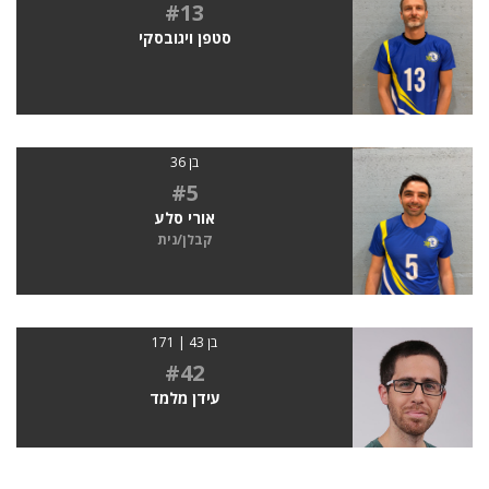
#13
סטפן ויגובסקי
בן 36
#5
אורי סלע
קבלן/נית
בן 43 | 171
#42
עידן מלמד