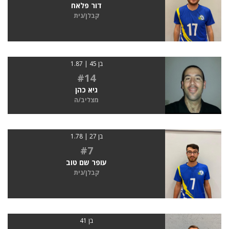
דור פלאח
קבלן/נית
בן 45 | 1.87
#14
גיא כהן
מצליב/ה
בן 27 | 1.78
#7
עופר שם טוב
קבלן/נית
בן 41