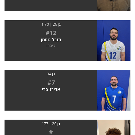
בן 26 | 1.70
#12
תובל גוטמן
ליברו
בן 34
#7
אלירז ברי
בן 20 | 177
#