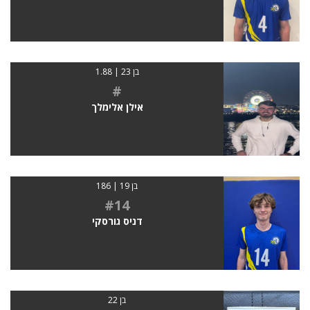
בן 23 | 1.88
#
אילן אלימלך
בן 19 | 186
#14
דניס גורסקי
בן 22