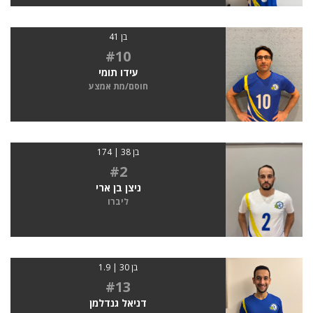
בן 41
#10
עידו תומי
חוסם/מת אמצע
בן 38 | 174
#2
ניצן בן ארי
ליברו
בן 30 | 1.9
#13
דניאל גנדלמן