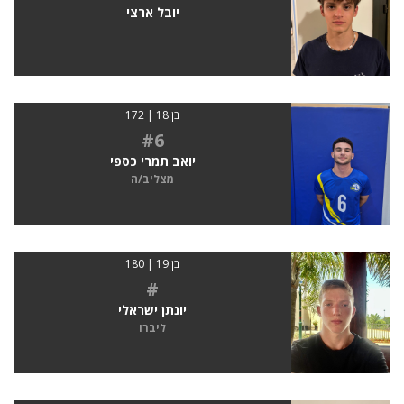
יובל ארצי
בן 18 | 172
#6
יואב תמרי כספי
מצליב/ה
בן 19 | 180
#
יונתן ישראלי
ליברו