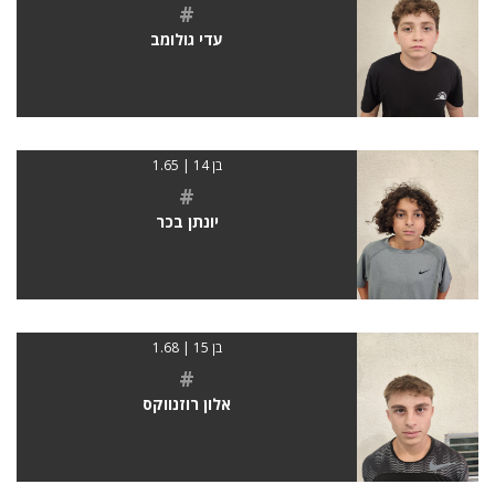
#
עדי גולומב
בן 14 | 1.65
#
יונתן בכר
בן 15 | 1.68
#
אלון רוזנווקס