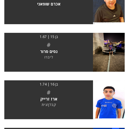
אכרם שופאני
בן 15 | 1.67
#
נסים סרור
ליברו
בן 16 | 1.74
#
ארז זרייק
קבלן/נית