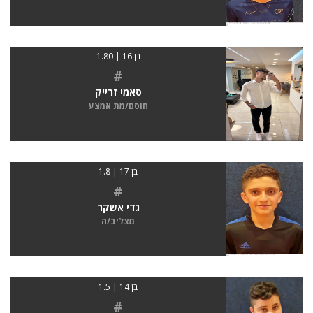
בן 16 | 1.80
#
סאמי זרייק
חוסם/מת אמצע
בן 17 | 1.8
#
גדי אשקר
מצליב/ה
בן 14 | 1.5
#