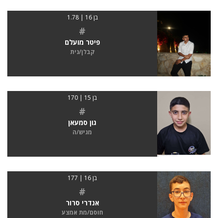
בן 16 | 1.78
#
פיטר מועלם
קבלן/נית
בן 15 | 170
#
גון סמעאן
מגיש/ה
בן 16 | 177
#
אנדרי סרור
חוסם/מת אמצע