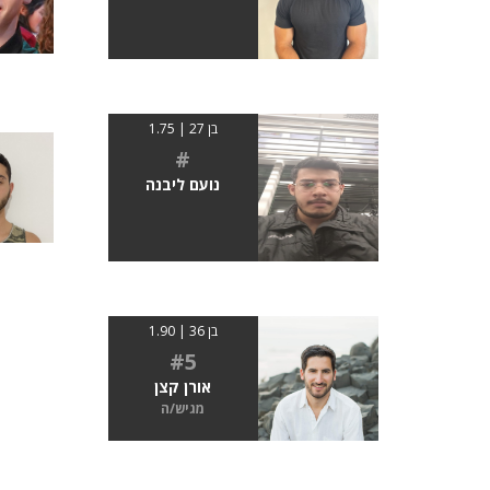
בן 27 | 1.75
#
נועם ליבנה
בן 36 | 1.90
#5
אורן קצן
מגיש/ה