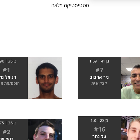
סטטיסטיקה מלאה
בן 41 | 1.89
בן 38 | 1.90
#7
#1
ניר ארבוב
דניאל מז
קבלן/נית
חוסם/מת א
בן 28 | 1.8
בן 36 | 1.75
#16
#2
טל גתר
רועי ויט