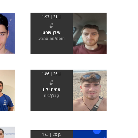
בן 31 | 1.93
#
עידן שפט
חוסם/מת אמצע
בן 25 | 1.86
#
אמיתי לוז
קבלן/נית
בן 20 | 185