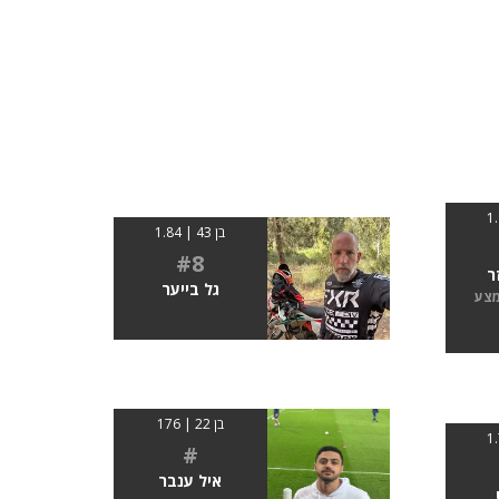
בן 43 | 1.84
#8
ר
גל בייער
מצע
בן 22 | 176
#
איל ענבר