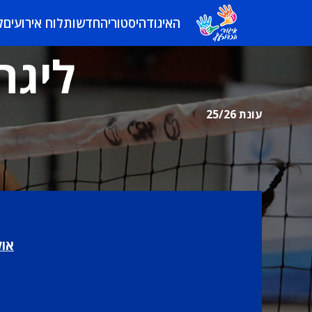
האיגוד
היסטוריה
חדשות
לוח אירועים
ל
ליגה
עונת 25/26
אול