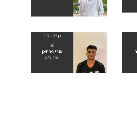
בן 22 | 1.9
#
ב
אורי פרחאן
מצליב/ה