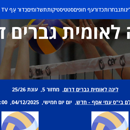
יגות
נבחרות
כדורעף חופים
סטטיסטיקות
תשלומים
כַּדוּר עָף TV
 לאומית גברים ד
ליגה לאומית גברים דרום
, מחזור 5, עונת 25/26
ם בי"ס עמי אסף - חדש
, יום יום חמישי, 04/12/2025, 21:00