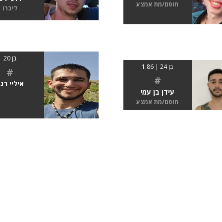
חוסם/מת אמצע
ליברו
בן 20
בן 24 | 1.86
#
#
איליי רג
עידן בן עמי
חוסם/מת אמצע