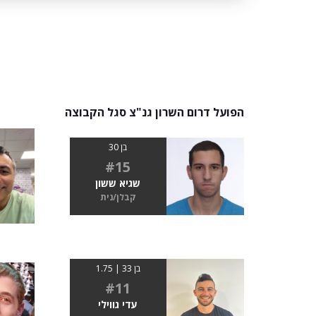
הפועל דרום השרון גנ"צ סגל הקבוצה
בן 30
#15
שגיא ששון
קבלן/נית
בן 33 | 1.75
#11
עדי גווילי