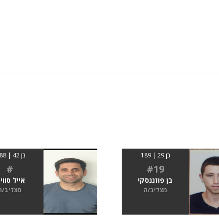
בן 29 | 189
בן 42 | 1.88
#
#19
בן פוזננסקי
אייל סוויר
מצליב/ה
מצליב/ה