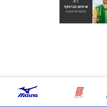
#1
ארטיום טברסקוי
חוסם/מת אמצע