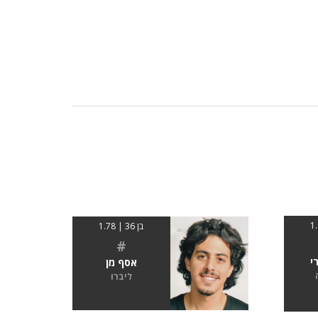
בן 36 | 1.78
#
י
אסף מן
ליברו