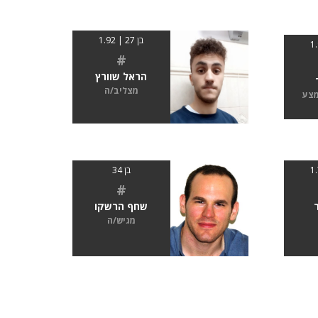
בן 27 | 1.92
#
הראל שוורץ
מצליב/ה
מצע
בן 34
#
שחף הרשקו
מגיש/ה