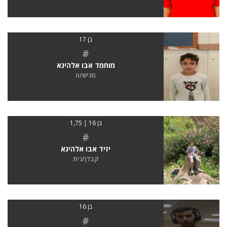
בן 17
#
מוחמד אבו אלהיגא
מגיש/ה
בן 16 | 1,75
#
יזיד אבו אלהיגא
קבלן/נית
בן 16
#