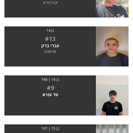
קבלן/נית
בן 14
#13
עברי ברק
מגיש/ה
בן 16 | 186
#9
טל עזרא
בן 15 | 167