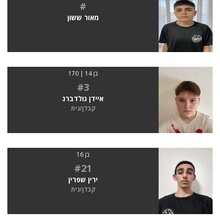
#
מאור ששון
בן 14 | 170
#3
איידן גולדברג
קבלן/נית
בן 16
#21
ירין שפרין
קבלן/נית