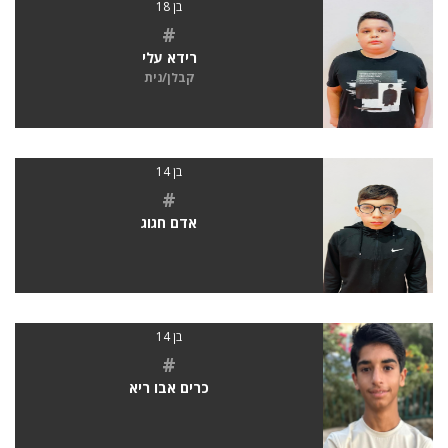
בן 18
#
רידא עלי
קבלן/נית
בן 14
#
אדם חגוג
בן 14
#
כרים אבו ריא