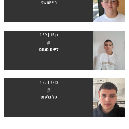
ריי שושני
בן 15 | 1.59
#
ליאם מנחם
בן 17 | 1.75
#
טל גלפמן