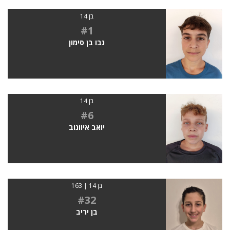
בן 14
#1
נבו בן סימון
בן 14
#6
יואב איוונוב
בן 14 | 163
#32
בן יריב