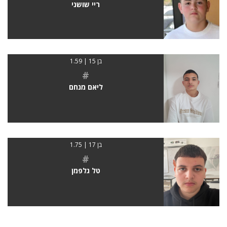
ריי שושני
בן 15 | 1.59
#
ליאם מנחם
בן 17 | 1.75
#
טל גלפמן