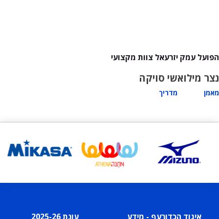
הפועל עמק יזרעאל צוות מקצועי
נצר מילוא
שי סויקה
מאמן
מדריך
איגוד הכדורעף - מידע
עונת 2025-26