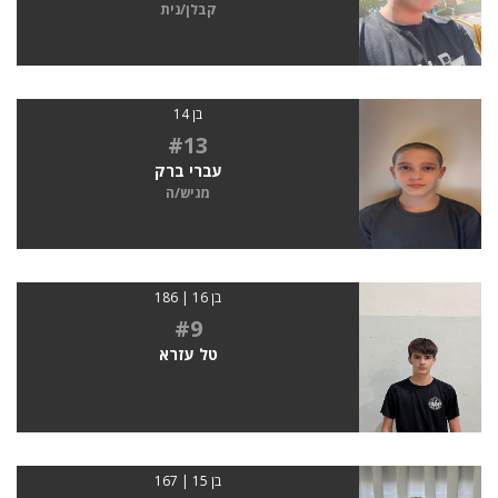
קבלן/נית
בן 14
#13
עברי ברק
מגיש/ה
בן 16 | 186
#9
טל עזרא
בן 15 | 167