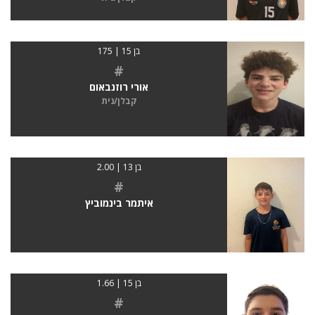
בן 15 | 175
#
אורי רוזנבאום
קבלן/נית
בן 13 | 2.00
#
איתמר בינמוביץ
בן 15 | 1.66
#