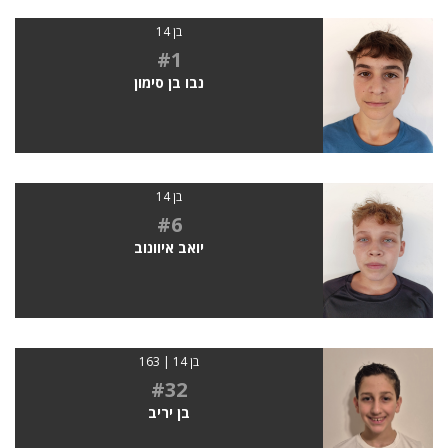
בן 14
#1
נבו בן סימון
בן 14
#6
יואב איוונוב
בן 14 | 163
#32
בן יריב