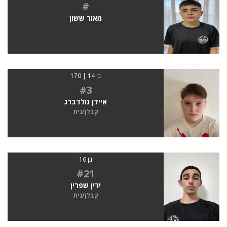
#
מאור ששון
בן 14 | 170
#3
איידן גולדברג
קבלן/נית
בן 16
#21
ירין שפרין
קבלן/נית