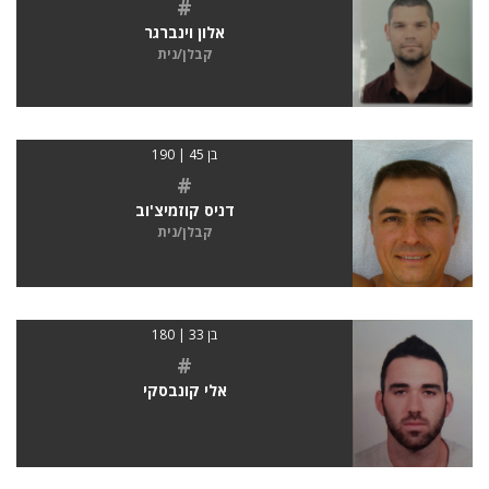
#
אלון וינברגר
קבלן/נית
בן 45 | 190
#
דניס קוזמיצ'וב
קבלן/נית
בן 33 | 180
#
אלי קונבסקי