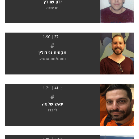
ירון שוורץ
מגיש/ה
בן 37 | 1.90
#
מקסים זגידולין
חוסם/מת אמצע
בן 41 | 1.71
#
יואש שלמה
ליברו