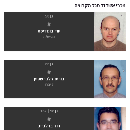
מכבי אשדוד סגל הקבוצה
בן 58
#
יורי בוגודיסט
מגיש/ה
בן 66
#
בוריס זילברשטיין
ליברו
בן 56 | 182
#
דוד בדלבייב