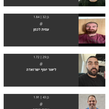
בן 32 | 1.84
#
עמית לכמן
בן 29 | 1.72
#
ליאור יוסף ישרזאדה
בן 43 | 1.91
#