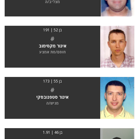
מצליב/ה
בן 52 | 191
#
איגור מקסימוב
חוסם/מת אמצע
בן 55 | 173
#
איגור סטפנובסקי
מגיש/ה
בן 46 | 1.91