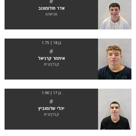
#
אדר סולומונוב
מגיש/ה
בן 18 | 1.75
#
איתמר קרניאל
קבלן/נית
בן 17 | 1.90
#
יהלי שלומוביץ
קבלן/נית