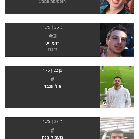
חוסם/מת אמצע
בן 36 | 1.75
#2
רועי ויט
ליברו
בן 22 | 176
#
איל ענבר
בן 27 | 1.75
#
נועם ליבנה