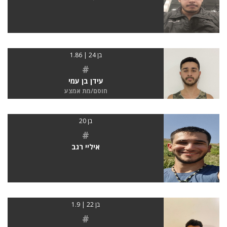
בן 24 | 1.86
#
עידן בן עמי
חוסם/מת אמצע
בן 20
#
איליי רגב
בן 22 | 1.9
#