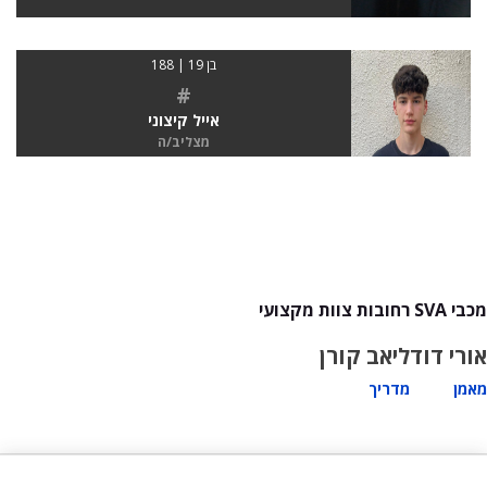
בן 19 | 188
#
אייל קיצוני
מצליב/ה
מכבי SVA רחובות צוות מקצועי
אורי דוד
ליאב קורן
מאמן
מדריך