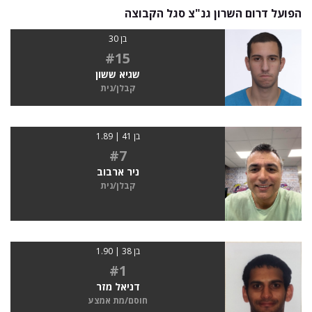
הפועל דרום השרון גנ"צ סגל הקבוצה
בן 30
#15
שגיא ששון
קבלן/נית
בן 41 | 1.89
#7
ניר ארבוב
קבלן/נית
בן 38 | 1.90
#1
דניאל מזר
חוסם/מת אמצע