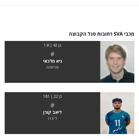
מכבי SVA רחובות סגל הקבוצה
בן 42 | 1.8
#
גיא מלכאי
מגיש/ה
בן 22 | 181
#
ליאב קורן
ליברו