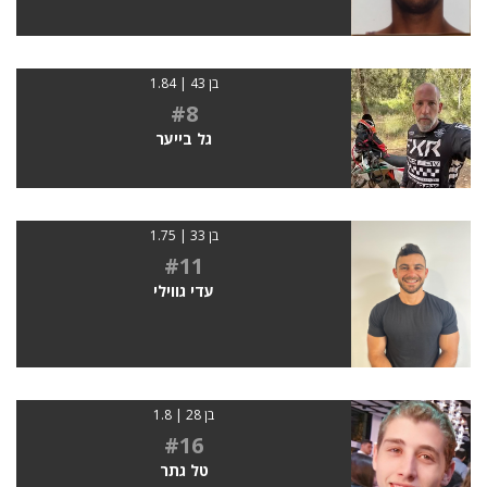
בן 43 | 1.84
#8
גל בייער
בן 33 | 1.75
#11
עדי גווילי
בן 28 | 1.8
#16
טל גתר