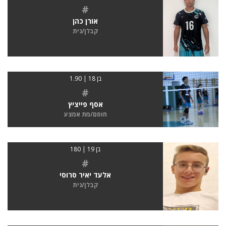
#
אורן כהן
קבלן/נית
בן 18 | 1.90
#
אסף פייציץ
חוסם/מת אמצע
בן 19 | 180
#
אלעד יאיר סרוסי
קבלן/נית