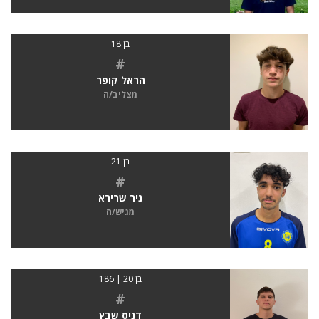
בן 18
#
הראל קופר
מצליב/ה
בן 21
#
ניר שרירא
מגיש/ה
בן 20 | 186
#
דניס שבץ