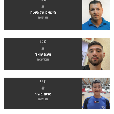
#
הישאם שלאעטה
מגיש/ה
בן 26
#
מינא עואד
מצליב/ה
בן 17
#
סלים בשיר
מגיש/ה