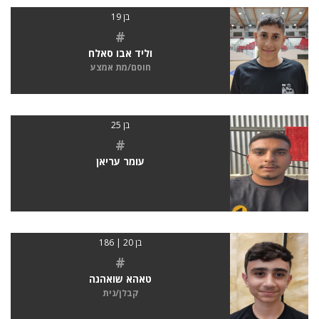
בן 19
#
וליד אבו סאלח
חוסם/מת אמצע
בן 25
#
עומר עריאן
בן 20 | 186
#
טאהא שואהנה
קבלן/נית