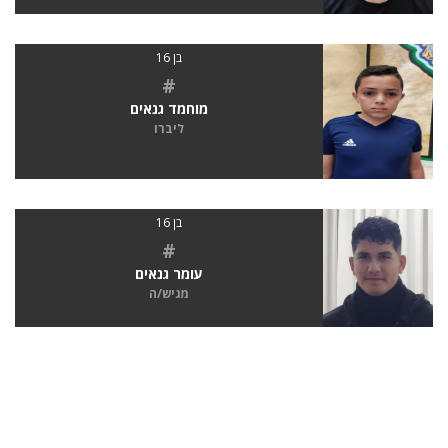
בן 16
#
מוחמד גנאים
ליברו
בן 16
#
עומר גנאים
מגיש/ה