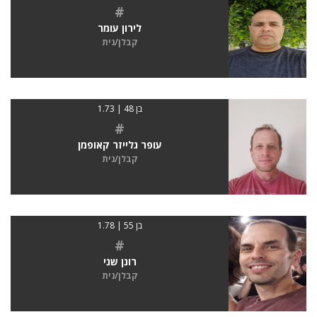
#
לירון עומר
קבלן/נית
בן 48 | 1.73
#
עופר גלייזר קאופמן
קבלן/נית
בן 55 | 1.78
#
רונן שני
קבלן/נית