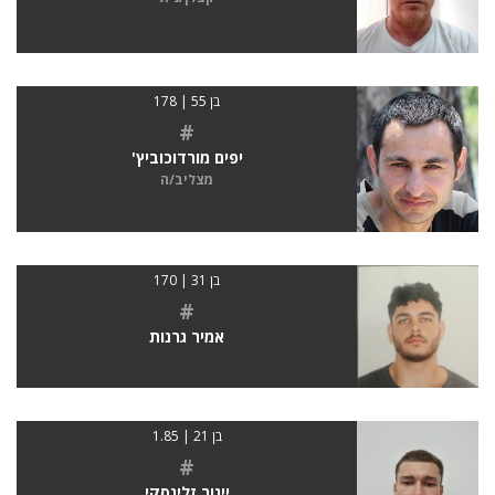
בן 55 | 178
#
יפים מורדוכוביץ'
מצליב/ה
בן 31 | 170
#
אמיר גרנות
בן 21 | 1.85
#
ייגור זלינסקי