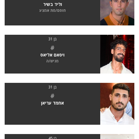
וליד בשיר
חוסם/מת אמצע
בן 31
#
ויסאם אליאס
מגיש/ה
בן 31
#
אחמד עריאן
בן 45