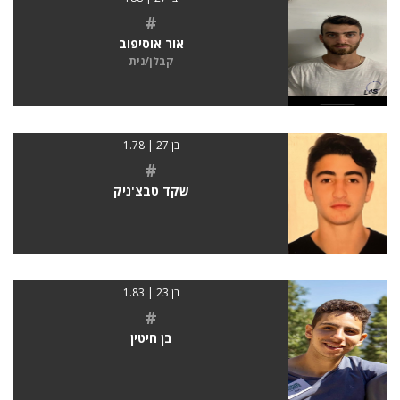
#
אור אוסיפוב
קבלן/נית
בן 27 | 1.78
#
שקד טבצ'ניק
בן 23 | 1.83
#
בן חיטין