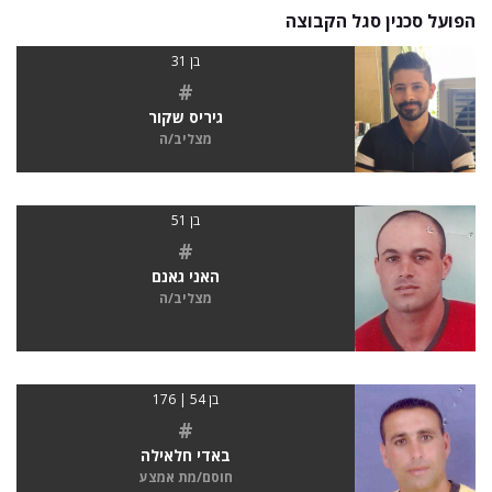
הפועל סכנין סגל הקבוצה
בן 31
#
גיריס שקור
מצליב/ה
בן 51
#
האני גאנם
מצליב/ה
בן 54 | 176
#
באדי חלאילה
חוסם/מת אמצע