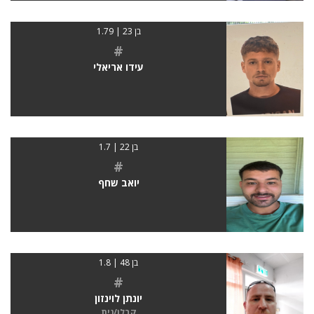
בן 23 | 1.79
#
עידו אריאלי
בן 22 | 1.7
#
יואב שחף
בן 48 | 1.8
#
יונתן לוינזון
קבלן/נית