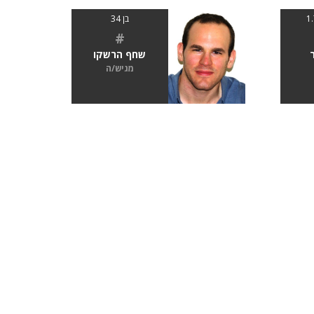
בן 34
#
שחף הרשקו
מגיש/ה