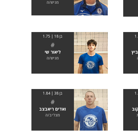
מגיש/ה
בן 18 | 1.75
#
ביץ
ליאור שי
מגיש/ה
בן 38 | 1.84
#
וב
ואדים ריאבצב
מצליב/ה