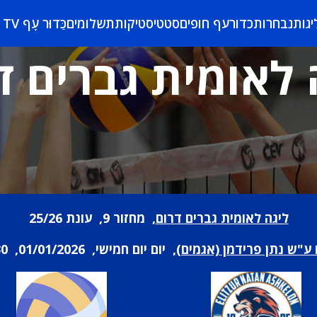
יגות
נבחרות
כדורעף חופים
סטטיסטיקות
תשלומים
כַּדוּר עָף TV
 לאומית גברים ד
ליגה לאומית גברים דרום
, מחזור 9, עונת 25/26
 ע"ש נתן פרידמן (אגמים)
, יום יום חמישי, 01/01/2026, 20:30