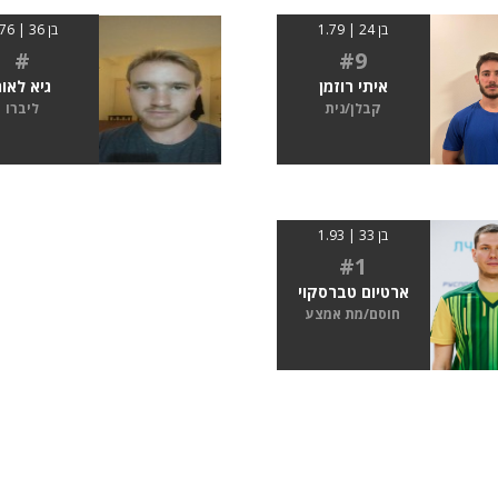
בן 24 | 1.79
בן 36 | 1.76
#
#9
איתי רוזמן
גיא לאור
קבלן/נית
ליברו
בן 33 | 1.93
#1
ארטיום טברסקוי
חוסם/מת אמצע