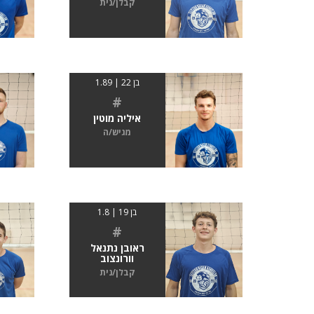
קבלן/נית
בן 22 | 1.89
#
איליה מוטין
מגיש/ה
בן 19 | 1.8
#
ראובן נתנאל
וורונצוב
קבלן/נית