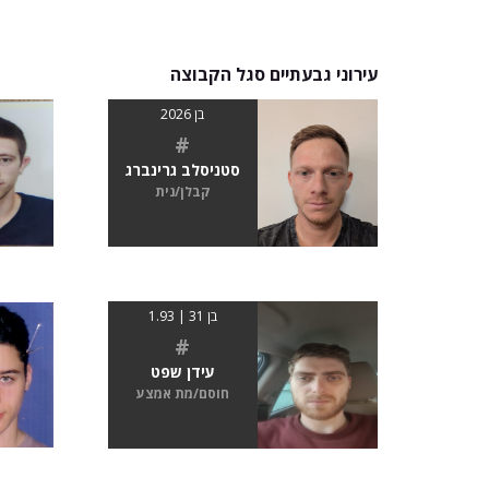
עירוני גבעתיים סגל הקבוצה
בן 2026
#
סטניסלב גרינברג
קבלן/נית
בן 31 | 1.93
#
עידן שפט
חוסם/מת אמצע