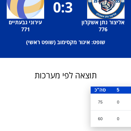
0:3
אליצור נתן אשקלון
עירוני גבעתיים
771
776
שופט: איגור מקסימוב (
שופט ראשי
)
תוצאה לפי מערכות
5
סה"כ
75
0
60
0