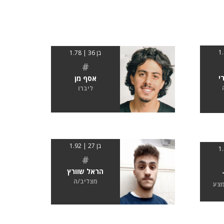
בן 36 | 1.78
#
י
אסף מן
ליברו
בן 27 | 1.92
#
הראל שוורץ
מצליב/ה
מצע