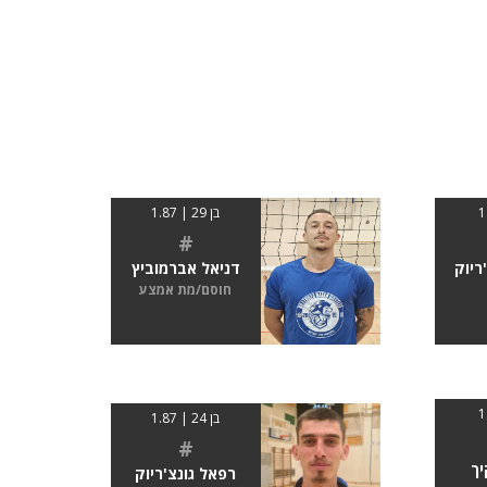
בן 29 | 1.87
#
ריוק
דניאל אברמוביץ
חוסם/מת אמצע
בן 24 | 1.87
#
יך
רפאל גונצ'ריוק