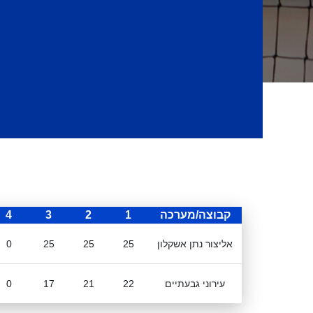
קבוצה/מערכה
1
2
3
4
אליצור נתן אשקלון
25
25
25
0
עירוני גבעתיים
22
21
17
0