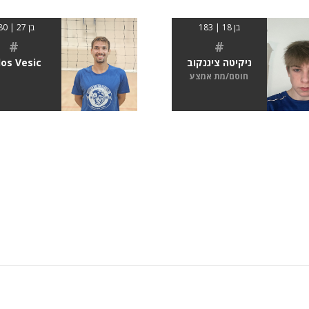
בן 18 | 183
בן 27 | 180
#
#
ניקיטה ציגנקוב
los Vesic
חוסם/מת אמצע