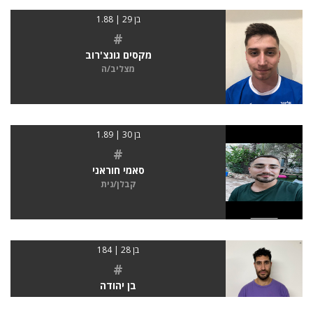
בן 29 | 1.88
#
מקסים גונצ'רוב
מצליב/ה
בן 30 | 1.89
#
סאמי חוראני
קבלן/נית
בן 28 | 184
#
בן יהודה