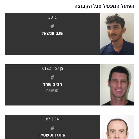
הפועל המעפיל סגל הקבוצה
בן 30
#
שגב ווגשאל
בן 57 | 0182
#
רביב שחר
מגיש/ה
בן 34 | 1.87
#
איתי רוטשטיין