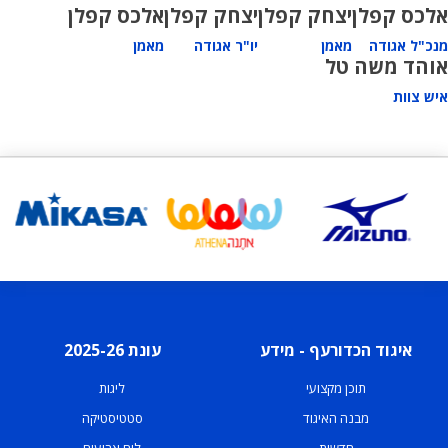
אלכס קפלן
יצחק קפלן
יצחק קפלן
אלכס קפלן
מנכ"ל אגודה
מאמן
יו"ר אגודה
מאמן
אוהד משה טל
איש צוות
איגוד הכדורעף - מידע
עונת 2025-26
תוכן מקצועי
ליגות
מבנה האיגוד
סטטיסטיקה
חדשות
לוח ארועים