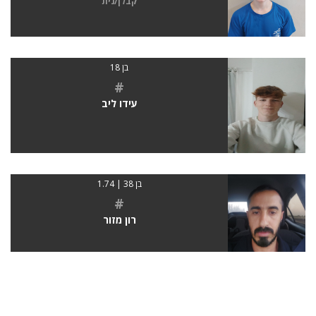
קבלן/נית
בן 18
#
עידו ליב
בן 38 | 1.74
#
רון מזור