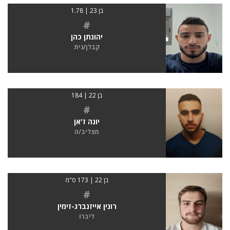
בן 23 | 1.78
#
יהונתן כהן
קבלן/נית
בן 22 | 184
#
יונה ז'אן
מצליב/ה
בן 22 | 173 ס"מ
#
רונין אייזנברג-זימין
ליברו