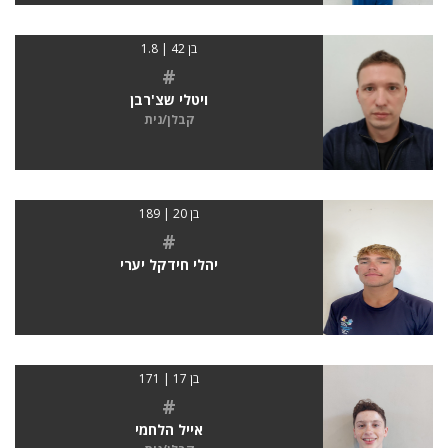
בן 42 | 1.8
#
ויטלי שצ'רבן
קבלן/נית
בן 20 | 189
#
יהלי חידקל יערי
בן 17 | 171
#
אייל הלחמי