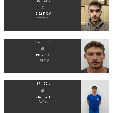
בן 25 | 190
#
עמית גלילי
מצליב/ה
בן 36 | 182
#
אור ליטיג
קבלן/נית
בן 20 | 187
#
מעיין אגם
מצליב/ה