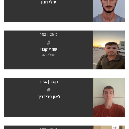
יהלי חנון
בן 26 | 182
#
שחף קנזי
מצליב/ה
בן 24 | 1.84
#
לאון פרידריך