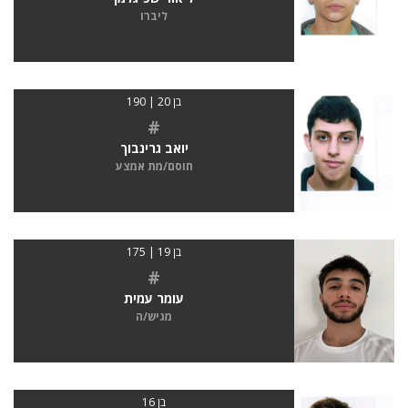
ליברו
בן 20 | 190
#
יואב גרינבוך
חוסם/מת אמצע
בן 19 | 175
#
עומר עמית
מגיש/ה
בן 16