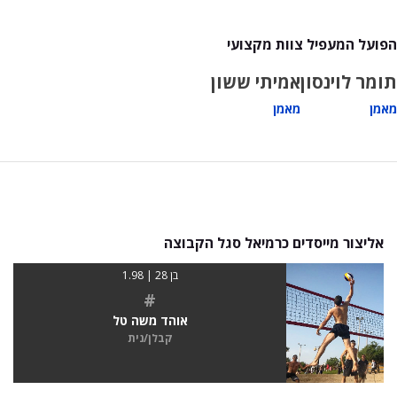
הפועל המעפיל צוות מקצועי
תומר לוינסון
אמיתי ששון
מאמן
מאמן
אליצור מייסדים כרמיאל סגל הקבוצה
בן 28 | 1.98
#
אוהד משה טל
קבלן/נית