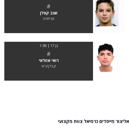
#
שגב קפלן
מגיש/ה
בן 17 | 1.95
#
רואי אזולאי
קבלן/נית
אליצור מייסדים כרמיאל צוות מקצועי