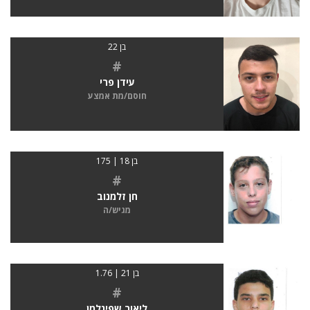
בן 22
#
עידן פרי
חוסם/מת אמצע
בן 18 | 175
#
חן זלמנוב
מגיש/ה
בן 21 | 1.76
#
ליאור שפיגלמן