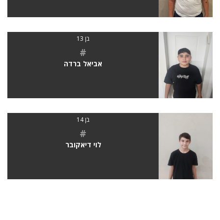
בן 13
#
אביאל ברדה
בן 14
#
לוי דיאקובר