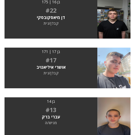
בן 16 | 175
#22
דן מיאסקובסקי
קבלן/נית
בן 17 | 171
#17
אושרי איליאגויב
קבלן/נית
בן 14
#13
עברי ברק
מגיש/ה