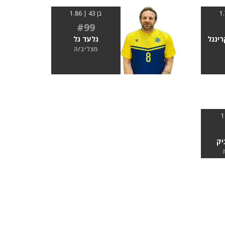
בן 43 | 1.86
#99
רינגל
גלעד גל
מצליב/ה
יק