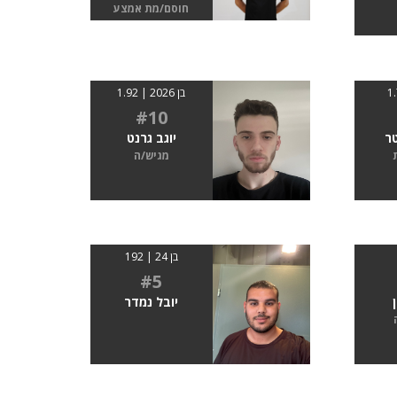
חוסם/מת אמצע
בן 2026 | 1.92
#10
טר
יוגב גרנט
מגיש/ה
בן 24 | 192
#5
יובל נמדר