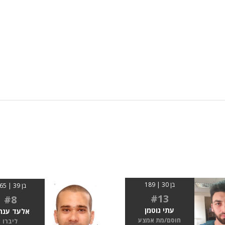
בן 30 | 189
בן 39 | 1.65
#13
#8
עתי גוטמן
אלעד ענת
חוסם/מת אמצע
ליברו