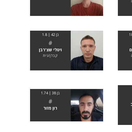
בן 42 | 1.8
#
ם
ויטלי שצ'רבן
קבלן/נית
בן 38 | 1.74
#
רון מזור