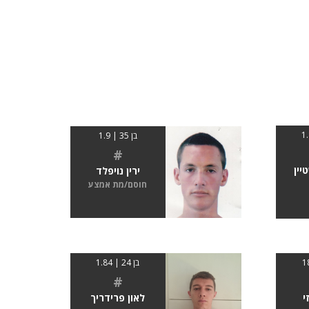
בן 35 | 1.9
#
יין
ירין נויפלד
חוסם/מת אמצע
בן 24 | 1.84
#
י
לאון פרידריך