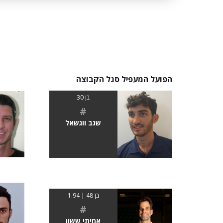
הפועל המעפיל סגל הקבוצה
בן 30
#
שגב ווגשאל
בן 48 | 1.94
#
אמיתי ששון