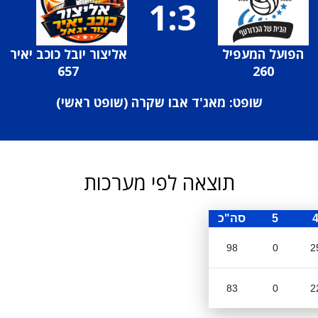
1:3
הפועל המעפיל
אליצור יובל כוכב יאיר
657
260
שופט: מאג'ד אבו שקרה (
שופט ראשי
)
תוצאה לפי מערכות
5
סה"כ
98
0
2
83
0
2