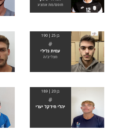
חוסם/מת אמצע
בן 25 | 190
#
עמית גלילי
מצליב/ה
בן 20 | 189
#
יהלי חידקל יערי