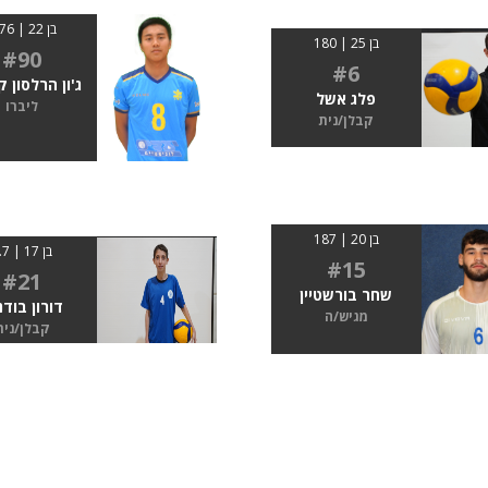
בן 22 | 1.76
בן 25 | 180
#90
#6
ג'ון הרלסון ק
פלג אשל
ליברו
קבלן/נית
בן 20 | 187
בן 17 | 1.7
#15
#21
שחר בורשטיין
דורון בודנ
מגיש/ה
קבלן/נית