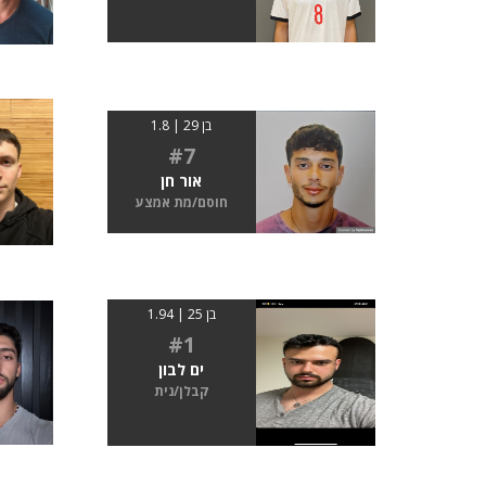
בן 29 | 1.8
#7
אור חן
חוסם/מת אמצע
בן 25 | 1.94
#1
ים לבון
קבלן/נית