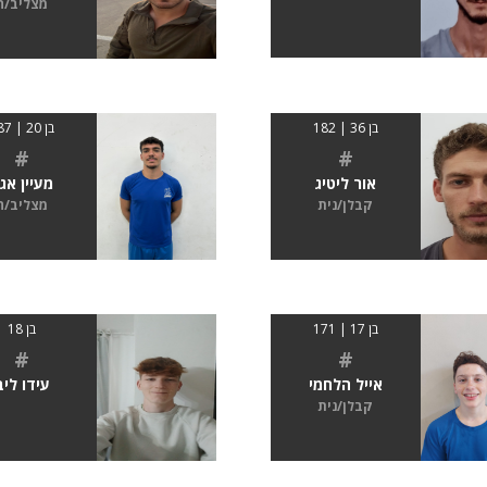
מצליב/ה
בן 36 | 182
בן 20 | 187
#
#
אור ליטיג
מעיין אג
קבלן/נית
מצליב/ה
בן 17 | 171
בן 18
#
#
אייל הלחמי
עידו ליב
קבלן/נית