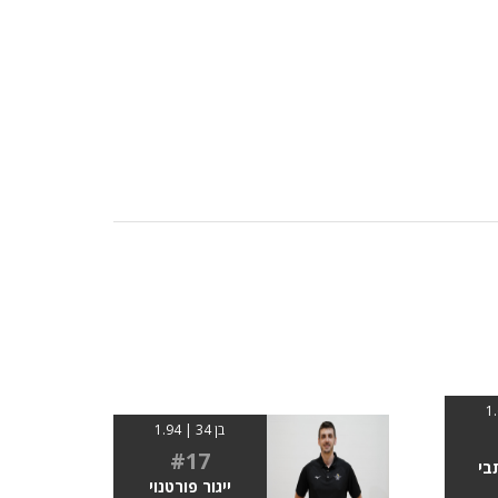
בן 34 | 1.94
#17
בי
ייגור פורטנוי